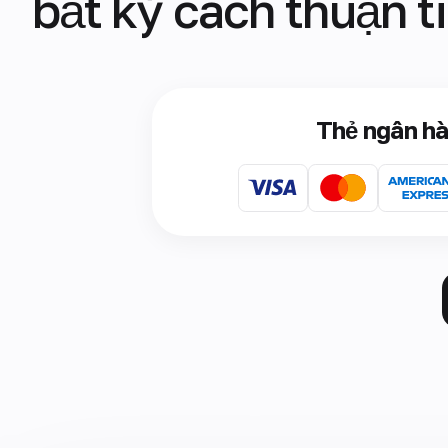
bất kỳ cách thuận t
Thẻ ngân h