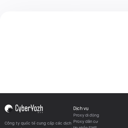
Dịch vụ
Proxy di động
Proxy dân cư
Công ty quốc tế cung cấp các dịch
tin nhắn SMS