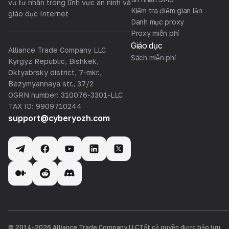
vụ tư nhân trong lĩnh vực an ninh và
Kiểm tra điểm gian lận
giáo dục Internet
Danh mục proxy
Proxy miễn phí
Giáo dục
Alliance Trade Company LLC
Sách miễn phí
Kyrgyz Republic, Bishkek,
Oktyabrsky district, 7-mkr.,
Bezymyannaya str., 37/2
OGRN number: 310076-3301-LLC
TAX ID: 9909710244
support@cyberyozh.com
© 2014-
2026
Alliance Trade Company LLC
Tất cả quyền được bảo lưu.