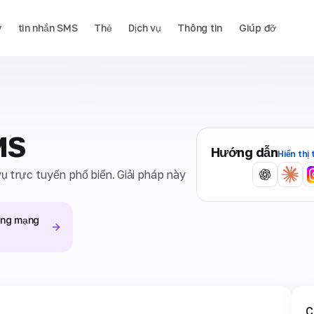
y
tin nhắn SMS
Thẻ
Dịch vụ
Thông tin
Giúp đỡ
MS
Hướng dẫn
Hiển thị 
vụ trực tuyến phổ biến. Giải pháp này
.
rong mạng
C