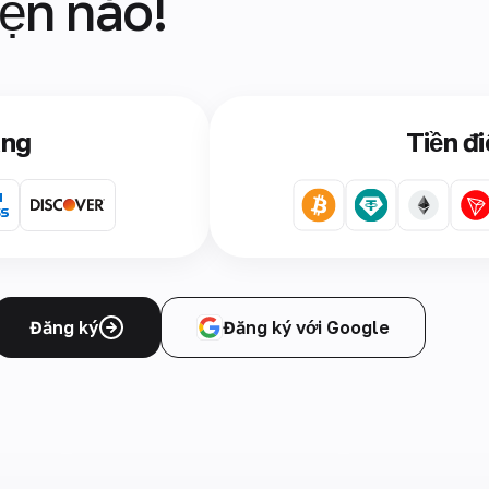
iện nào!
àng
Tiền đi
Đăng ký
Đăng ký với Google