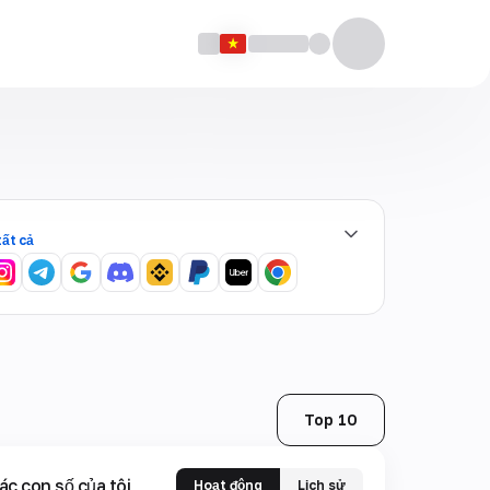
tất cả
Top 10
ác con số của tôi
Hoạt động
Lịch sử