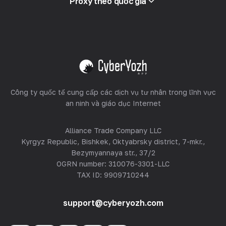
Proxy theo quốc gia
Bán lại
Lưu trữ thiết bị
Xem tất cả
Công ty quốc tế cung cấp các dịch vụ tư nhân trong lĩnh vực
an ninh và giáo dục Internet
Alliance Trade Company LLC
Kyrgyz Republic, Bishkek, Oktyabrsky district, 7-mkr.,
Bezymyannaya str., 37/2
OGRN number: 310076-3301-LLC
TAX ID: 9909710244
support@cyberyozh.com