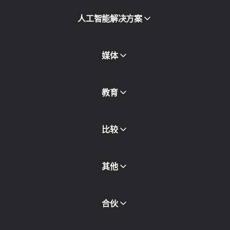
移动代理
人工智能解决方案
住宅代理
SMS
欺诈得分检查
媒体
代理目录
免费代理
查看全部
博客和文章
教育
合作伙伴
新闻稿
免费书
比较
其他
API访问
合伙
集成
词汇表
查看全部