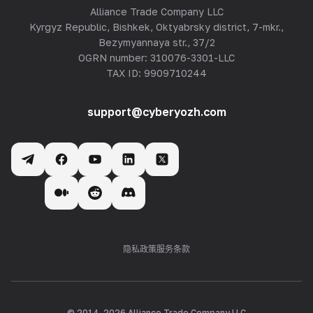
Alliance Trade Company LLC
Kyrgyz Republic, Bishkek, Oktyabrsky district, 7-mkr.,
Bezymyannaya str., 37/2
OGRN number: 310076-3301-LLC
TAX ID: 9909710244
support@cyberyozh.com
隐私政策
服务条款
© 2014-
2026
Alliance Trade Company LLC