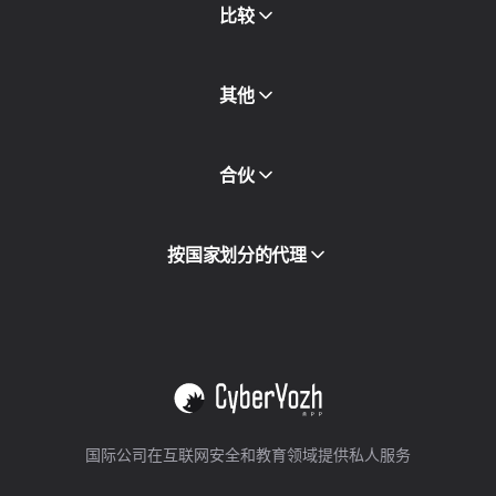
免费书
比较
其他
API访问
合伙
集成
词汇表
查看全部
合作伙伴计划
按国家划分的代理
转售
设备托管
查看全部
国际公司在互联网安全和教育领域提供私人服务