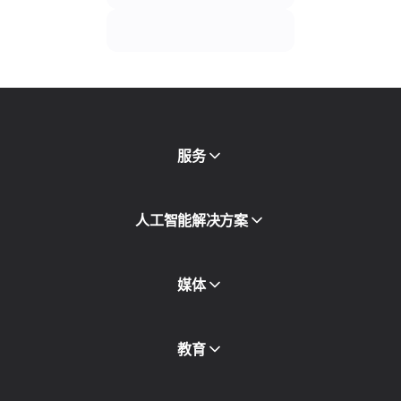
服务
移动代理
人工智能解决方案
住宅代理
SMS
欺诈得分检查
媒体
代理目录
免费代理
查看全部
博客和文章
教育
合作伙伴
新闻稿