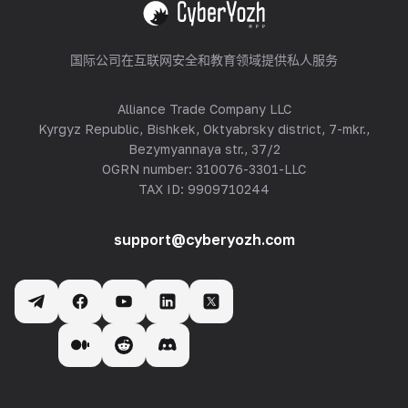
查看全部
国际公司在互联网安全和教育领域提供私人服务
Alliance Trade Company LLC
Kyrgyz Republic, Bishkek, Oktyabrsky district, 7-mkr.,
Bezymyannaya str., 37/2
OGRN number: 310076-3301-LLC
TAX ID: 9909710244
support@cyberyozh.com