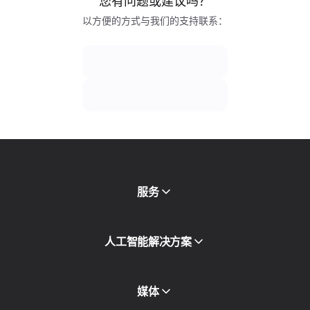
您有问题或建议吗？
以方便的方式与我们的支持联系：
服务
移动代理
人工智能解决方案
住宅代理
SMS
欺诈得分检查
媒体
代理目录