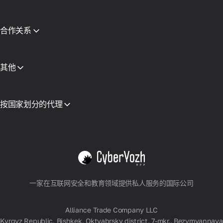
CyberYozh App vs SOAX
CyberYozh App vs Proxy Seller
CyberYozh App vs NetNut
合作关系
CyberYozh App 对比 NodeMaven
合作伙伴计划
View all
转售
设备托管
其他
API 访问
集成
词汇表
按国家划分的代理
越南
美国
德国
英国
波兰
查看所有
一家在互联网安全和教育领域提供私人服务的国际公司
Alliance Trade Company LLC
Kyrgyz Republic, Bishkek, Oktyabrsky district, 7-mkr., Bezymyannaya