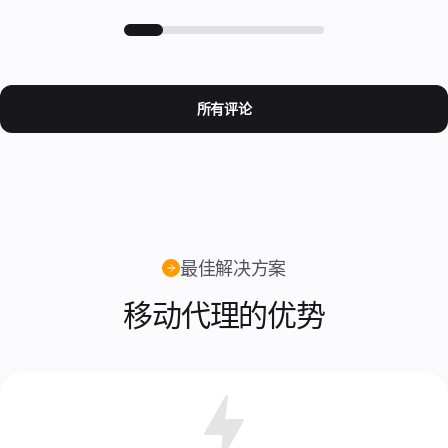
的
量保
诈
和官
超
数
证的
记
方通
过
据
所有
分
讯的
120
中
必要
的
经典
个
心
信息
交流
更
国
代
方
家
多
所有评论
理。
式。
中
信
评
一
隐
确保
选
息
价
台
私
在
择。
代
来自
政
24
理
我们
小时
策
计
被
客户
内回
划
服
多
关于
复
个
务
服务
用
条
和服
最佳解决方案
户
务质
款
使
量的
Cookies
移动代理的优势
用。
真实
政
评
策
价。
支
付
我
和
们
退
的
款