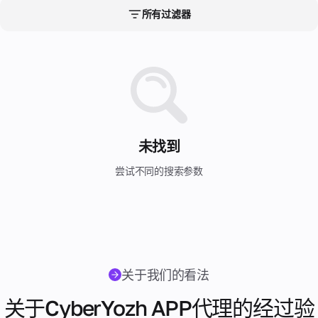
个
于
理
完整
决
IP
所有过滤器
England
用
4G/LTE
激
文
加拿大
方
地
户
活
档。
电
址。
案
使
更
Florida
5G
常见
的
南极洲
话
只
用，
AI
多
问题
专
更
号
在
无
工
Georgia
关
的答
用
印度尼西亚
多
120
码
法
作
案和
于
静
信
多
手
检
流
Illinois
使用
代
哥伦比亚
个
态
息
动
查
程
说
理
国
更
的
来
使
明。
Massachusetts
家
意大利
改
基
自
用
我
使
IP。
础
未找到
全
反
代
Nevada
用
的
拉脱维亚
设
在
球
欺
理
真
数
施
数
Telegram
尝试不同的搜索参数
诈
New Jersey
目
实
摩尔多瓦
字
据
系
中支持
路
录
中
统
来自我们专
New York
由
合
心
新西兰
评
家的快速响
器
作
的
估
应，通过热
我
和
Ontario
伙
超
格鲁吉亚
手
门消息应
调
的
过
伴
机
用。支持时
制
代
Oregon
200
号
法国
来
间为08:00
解
理
万
关于我们的看法
码
自
至22:00
调
Pennsylvania
个
的
我
波兰
GMT+0 [无
器。
IP
可
关于CyberYozh APP代理的经过验
们
休息日]
用
地
Saxony
靠
合
澳大利亚