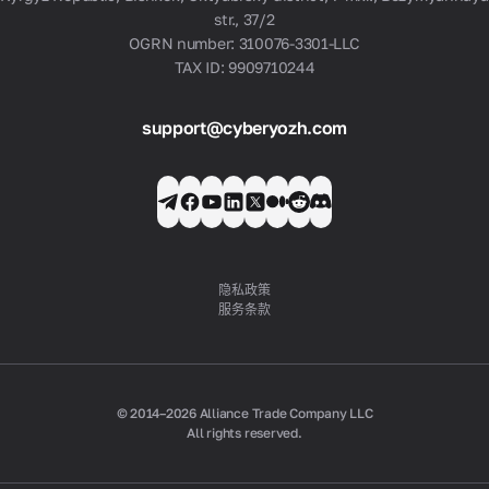
str., 37/2
OGRN number: 310076-3301-LLC
TAX ID: 9909710244
support@cyberyozh.com
隐私政策
服务条款
© 2014–2026 Alliance Trade Company LLC
All rights reserved.