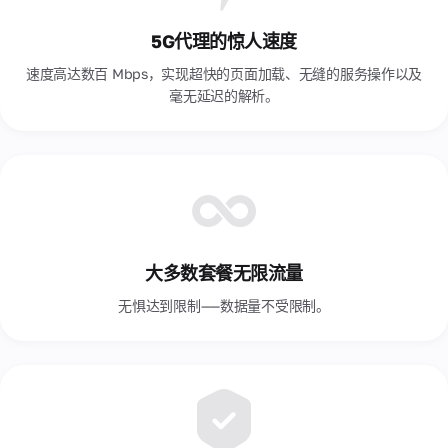
团
促
队
5G代理的惊人速度
销
关
和
于
速度高达数百 Mbps，实现超快的页面加载、无缝的服务操作以及
折
我
毫无延迟的解析。
扣
们
团
队
的
几
句
话
关
大多数套餐无限流量
于
公
无惧达到限制——数据量不受限制。
司
公司
的发
展历
史，
我们
的使