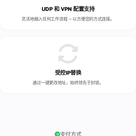
件。
UDP 和 VPN 配置支持
合
灵活地融入任何工作流程 — 以方便您的方式连接。
作
关
系
互利
的伙
伴关
系，
适用
于合
受控IP替换
作伙
伴、
通过一键更改地址，始终领先于封锁。
经销
商和
代理
设备
所有
者。
合
支付方式