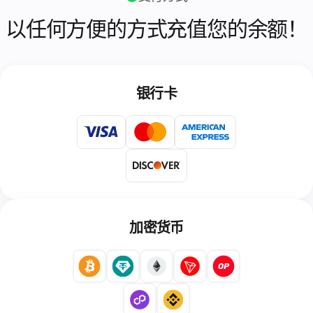
作
伙
以任何方便的方式充值您的余额！
伴
计
划
转
银行卡
售
设
备
托
管
加密货币