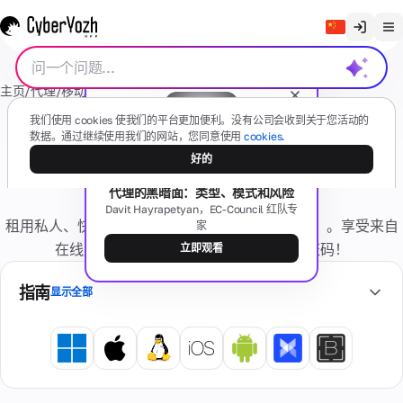
清除聊天记录
主页
/
代理
/
移动代理
/
Premium
/
无 VPN
/
4G/LTE
English
代
我们使用 cookies 使我们的平台更加便利。没有公司会收到关于您活动的
Русский
数据。通过继续使用我们的网站，您同意使用
cookies.
专用（私有）移动 4G/LTE 代理 无
理
好的
Українська
VPN - Premium
免费网络研讨会
代理的黑暗面：类型、模式和风险
Español
移动
短
Davit Hayrapetyan，EC-Council 红队专
(4G/5G)
租用私人、快速且可靠的移动代理（LTE/4G/5G）。享受来自
家
Português
信
基于真实
在线服务的高度信任、干净的 IP 和无验证码！
立即观看
移动设备
繁體中文
有任何问题吗？
指南
显示全部
住
Tiếng Việt
住
卡
宅
宅
私
Bahasa Indonesia
片
号
型
人
码
真实
专
忘
互联
用
记
网服
虚
个
激
务提