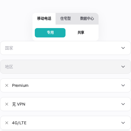
服
拟
人
活
供
务
卡
4G/5G
问
商，
片
设
题
多个
移动电话
住宅型
数据中心
备。
为在
和
地理
高
线支
阻
检
速
信
付、
塞
查
专用
共享
和
数
广告
息
IP
手
和订
据
专
地
动
虚
阅提
中
国家
用
址
更
拟
供安
心
静
改
全的
了解
号
博
来
态
帮
IP
虚拟
有关
码
客
自
地区
的
银行
IP地
在
助
租用
世
有
能
卡，
址的
整
与热
流行
界
用
力
完全
所有
个
门在
各
的
Arizona
控制
信
美国
租
Premium
线服
地
材
共
支
息：
赁
知
务兼
数
料
Brandenburg
享
出。
投
期
英国
识
容的
据
诉、
间
Premium
单
库
手机
中
British Columbia
无 VPN
可靠
提
一
德国
人
号
心
我们
我
性评
供
设
Sale
码。
工
的
所有
的
California
级和
一
备
乌克兰
高
智
产品
VPN
卡
其他
个
供
New
4G/LTE
速
和服
能
重要
专
片
Colorado
关
多
以色列
代
务的
解
无 VPN
数据
用