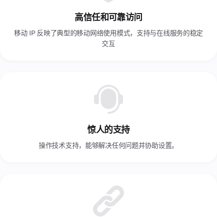
命和
价值
高信任和可靠访问
观。
认识
移动 IP 反映了典型的移动网络使用模式，支持与在线服务的稳定
专业
交互
团
队。
联
系
人
与我
们联
系的
惊人的支持
所有
方
操作技术支持，能够解决任何问题并协助设置。
式，
包括
办公
地
址、
电话
和电
子邮