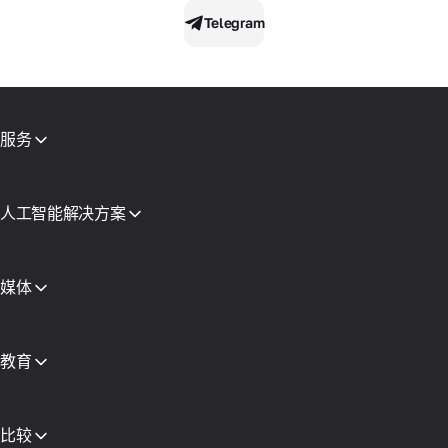
Telegram
服务
移动代理
住宅代理
短信激活
人工智能解决方案
虚拟卡片
AI 搜索代理专用代理
声誉检查
Claude 代理基础设施
代理目录
AI代理的代理服务器
媒体
免费代理
查看所有
博客和文章
合作伙伴
新闻稿
教育
免费书籍
比较