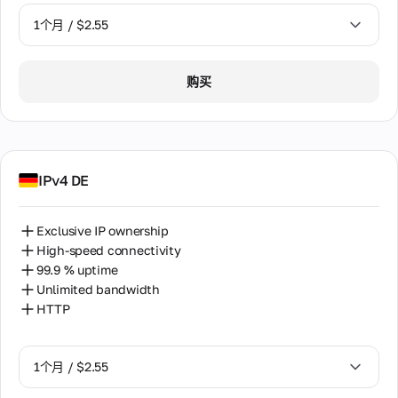
1个月 / $2.55
1个月 / $2.55
购买
2个月 / $5.12
IPv4 DE
Exclusive IP ownership
High-speed connectivity
99.9 % uptime
Unlimited bandwidth
HTTP
1个月 / $2.55