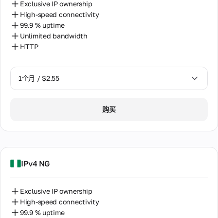
Exclusive IP ownership
High-speed connectivity
99.9 % uptime
Unlimited bandwidth
HTTP
1个月 / $2.55
1个月 / $2.55
购买
2个月 / $5.12
IPv4 NG
Exclusive IP ownership
High-speed connectivity
99.9 % uptime