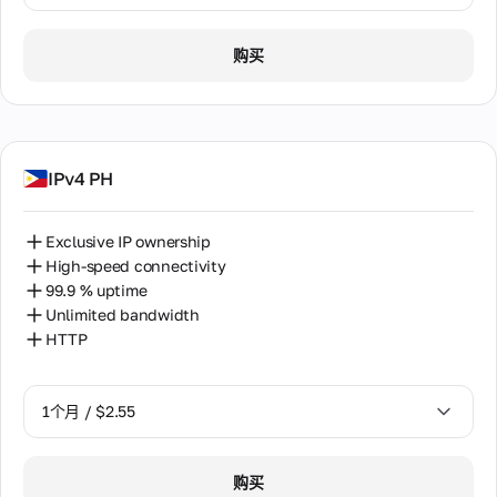
1个月 / $2.55
购买
2个月 / $5.12
IPv4 PH
Exclusive IP ownership
High-speed connectivity
99.9 % uptime
Unlimited bandwidth
HTTP
1个月 / $2.55
1个月 / $2.55
购买