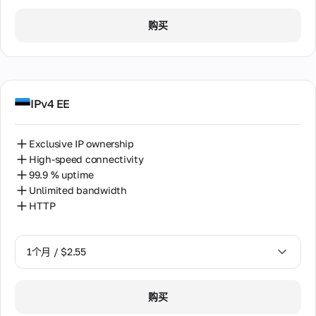
1个月 / $2.55
购买
2个月 / $5.12
IPv4 EE
Exclusive IP ownership
High-speed connectivity
99.9 % uptime
Unlimited bandwidth
HTTP
1个月 / $2.55
1个月 / $2.55
购买
2个月 / $5.12