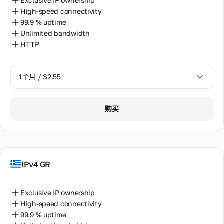
Exclusive IP ownership
件。
阿拉伯联合酋长国
High-speed connectivity
99.9 % uptime
阿根廷
合
Unlimited bandwidth
作
HTTP
韩国
关
系
香港
互利
1个月 / $2.55
的伙
马来西亚
伴关
系，
1个月 / $2.55
马耳他
适用
购买
于合
2个月 / $5.12
作伙
伴、
经销
商和
代理
IPv4 GR
设备
所有
者。
Exclusive IP ownership
High-speed connectivity
99.9 % uptime
合