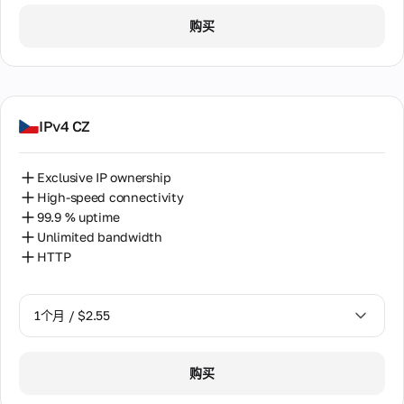
1个月 / $2.55
购买
2个月 / $5.12
IPv4 CZ
Exclusive IP ownership
High-speed connectivity
99.9 % uptime
Unlimited bandwidth
HTTP
1个月 / $2.55
1个月 / $2.55
购买
2个月 / $5.12