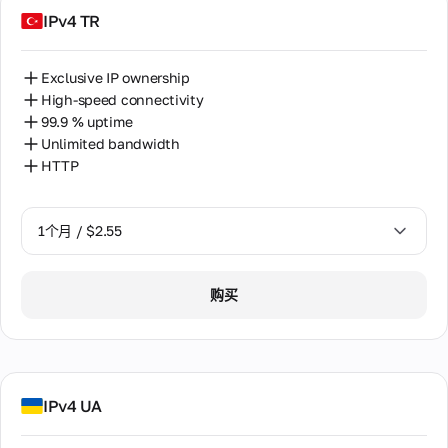
IPv4 TR
Exclusive IP ownership
High-speed connectivity
99.9 % uptime
Unlimited bandwidth
HTTP
1个月 / $2.55
1个月 / $2.55
购买
2个月 / $5.12
IPv4 UA