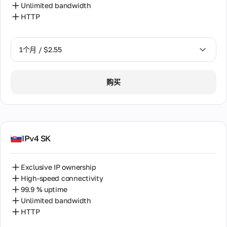
Unlimited bandwidth
HTTP
1个月 / $2.55
1个月 / $2.55
购买
2个月 / $5.12
IPv4 SK
Exclusive IP ownership
High-speed connectivity
99.9 % uptime
Unlimited bandwidth
HTTP