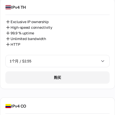
IPv4 TH
Exclusive IP ownership
High-speed connectivity
99.9 % uptime
Unlimited bandwidth
HTTP
1个月 / $2.55
1个月 / $2.55
购买
2个月 / $5.12
IPv4 CO