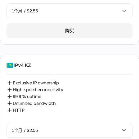
1个月 / $2.55
1个月 / $2.55
购买
2个月 / $5.12
IPv4 KZ
Exclusive IP ownership
High-speed connectivity
99.9 % uptime
Unlimited bandwidth
HTTP
1个月 / $2.55