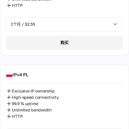
个
于
理
完整
乌克兰
决
IP
HTTP
用
激
文
方
地
户
活
档。
电
乌兹别克斯坦
址。
案
使
更
常见
的
话
只
用，
AI
多
问题
专
1个月 / $2.55
更
号
在
以色列
无
工
关
的答
用
多
120
码
法
作
案和
于
静
信
多
保加利亚
手
检
流
1个月 / $2.55
使用
代
个
态
息
动
购买
查
程
说
理
国
更
克罗地亚
的
来
使
明。
2个月 / $5.12
家
改
基
自
用
我
使
IP。
础
全
加拿大
反
代
用
的
设
在
球
欺
理
真
数
施
数
Telegram
匈牙利
诈
目
实
字
据
IPv4 PL
系
中支持
路
录
中
统
南非
来自我们专
由
合
心
评
家的快速响
器
作
的
估
Exclusive IP ownership
印度
应，通过热
我
和
伙
超
手
门消息应
High-speed connectivity
调
的
过
伴
机
用。支持时
印度尼西亚
制
99.9 % uptime
代
200
号
来
间为08:00
解
Unlimited bandwidth
理
万
码
自
至22:00
台湾
调
个
HTTP
的
我
GMT+0 [无
器。
IP
可
们
休息日]
哈萨克斯坦
用
地
靠
合