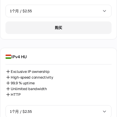
1个月 / $2.55
1个月 / $2.55
购买
2个月 / $5.12
IPv4 HU
Exclusive IP ownership
High-speed connectivity
99.9 % uptime
Unlimited bandwidth
HTTP
1个月 / $2.55