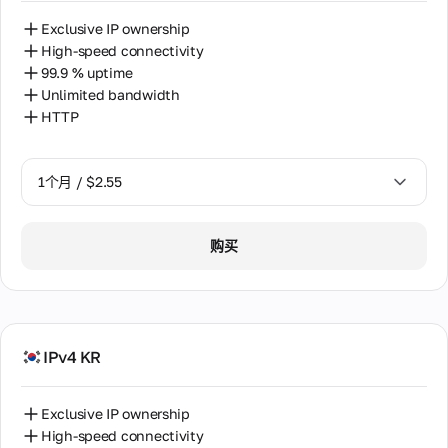
Exclusive IP ownership
High-speed connectivity
99.9 % uptime
Unlimited bandwidth
HTTP
1个月 / $2.55
1个月 / $2.55
购买
2个月 / $5.12
IPv4 KR
Exclusive IP ownership
High-speed connectivity