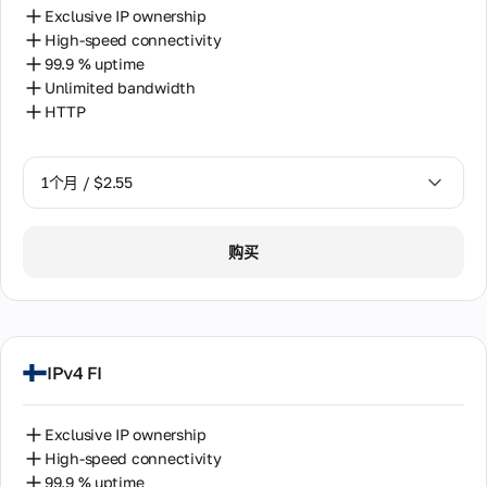
Exclusive IP ownership
High-speed connectivity
99.9 % uptime
Unlimited bandwidth
HTTP
1个月 / $2.55
1个月 / $2.55
购买
2个月 / $5.12
IPv4 FI
Exclusive IP ownership
High-speed connectivity
99.9 % uptime