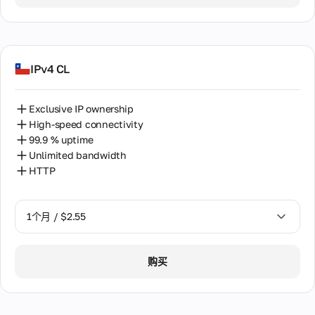
2个月 / $5.12
IPv4 CL
Exclusive IP ownership
High-speed connectivity
99.9 % uptime
Unlimited bandwidth
HTTP
1个月 / $2.55
1个月 / $2.55
购买
2个月 / $5.12