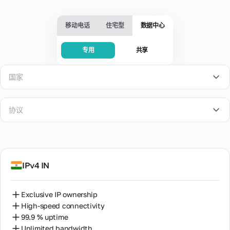
服
拟
人
活
供
务
卡
4G/5G
问
商，
片
设
移动电话
住宅型
数据中心
题
多个
备。
为在
和
地理
高
线支
阻
检
专用
共享
速
信
付、
塞
查
和
数
广告
息
IP
手
和订
据
专
国家
地
动
虚
阅提
中
用
址
更
拟
供安
心
静
改
全的
了解
号
博
来
态
帮
IP
虚拟
有关
协议
码
客
自
的
银行
IP地
在
助
租用
世
有
流行
能
卡，
址的
整
与热
界
用
力
SOCKS5
完全
所有
个
美国
门在
各
的
控制
信
租
线服
地
材
共
HTTP
支
息：
赁
知
英国
务兼
数
料
享
IPv4 IN
出。
投
期
识
容的
据
诉、
间
SOCKS5+HTTP
单
库
手机
德国
中
可靠
提
一
人
号
心
我们
我
性评
供
设
Exclusive IP ownership
码。
工
的
所有
中国
的
级和
一
备
High-speed connectivity
高
智
产品
卡
其他
个
供
速
和服
99.9 % uptime
能
丹麦
重要
专
片
关
多
代
务的
解
Unlimited bandwidth
数据
用