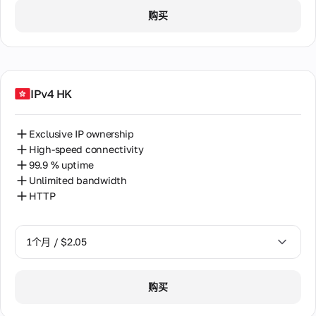
的
量保
诈
1个月 / $2.55
和官
超
数
证的
购买
记
方通
希腊
过
据
所有
分
2个月 / $5.12
讯的
120
中
必要
的
经典
个
意大利
心
信息
交流
更
国
代
方
家
多
拉脱维亚
理。
式。
中
信
评
一
IPv4 HK
隐
确保
选
挪威
息
价
台
私
在
择。
代
来自
政
24
捷克
理
我们
Exclusive IP ownership
小时
策
计
被
客户
内回
High-speed connectivity
划
服
多
摩洛哥
关于
复
99.9 % uptime
个
务
服务
用
Unlimited bandwidth
条
和服
斯洛伐克
户
务质
款
HTTP
使
量的
斯里兰卡
Cookies
用。
真实
政
评
新加坡
策
1个月 / $2.05
价。
支
新西兰
付
1个月 / $2.05
我
和
购买
日本
们
退
2个月 / $4.08
的
款
智利