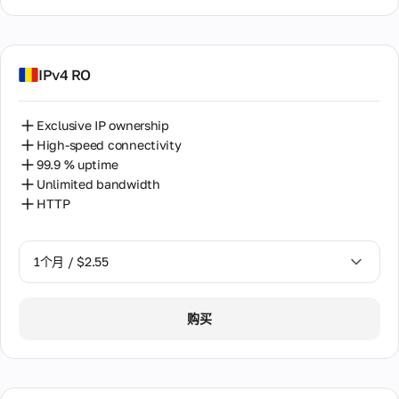
IPv4 RO
Exclusive IP ownership
High-speed connectivity
99.9 % uptime
Unlimited bandwidth
HTTP
1个月 / $2.55
1个月 / $2.55
购买
2个月 / $5.12