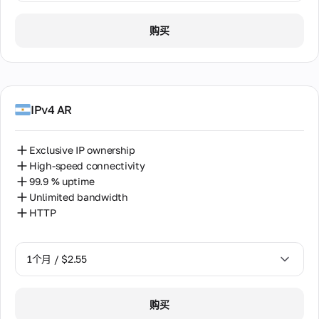
1个月 / $2.55
购买
2个月 / $5.12
IPv4 AR
Exclusive IP ownership
High-speed connectivity
99.9 % uptime
Unlimited bandwidth
HTTP
1个月 / $2.55
1个月 / $2.55
购买