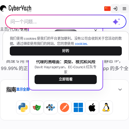
清除聊天记录
主页
/
代理
/
专用数据中心
English
代
我们使用 cookies 使我们的平台更加便利。没有公司会收到关于您活动的数
Русский
据。通过继续使用我们的网站，您同意使用
cookies.
数据中心代理
理
好的
Українська
免费网络研讨会
高速专用 IPv4/IPv6 数据中心代理。无限流量，静态 IP，
代理的黑暗面：类型、模式和风险
Español
移动
短
Davit Hayrapetyan，EC-Council 红队专
99.99% 的正常运行时间，以及来自 CyberYozh App 的多个全
(4G/5G)
家
Português
信
球位置。
基于真实
立即观看
移动设备
繁體中文
有任何问题吗？
指南
显示全部
住
Tiếng Việt
住
卡
宅
宅
私
Bahasa Indonesia
片
号
型
人
码
真实
专
忘
互联
用
记
网服
虚
个
激
务提