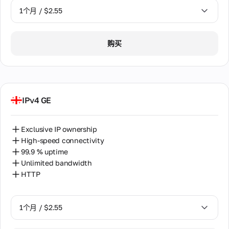
例
址。
性
新
作
高
1个月 / $2.55
哥伦比亚
IP
WhatsApp
伙
级
在
伴
支持
旋
土耳其
银
整
的
通过
1个月 / $2.55
转
个
行
折
购买
WhatsApp直
使
埃及
卡
超
扣
接与我们的
2个月 / $5.12
用
过
检
和
支持团队聊
期
塞尔维亚
1
奖
查
天。提供服
间
亿
金
务时间为
验证
分
个
塞浦路斯
08:00至
银行
配
IP
IPv4 GE
22:00
卡的
给
客
地
墨西哥
GMT+0（仅
合法
一
户
址。
限工作
性、
个
当
信
奥地利
日）。
Exclusive IP ownership
风险
用
需
息
级别
High-speed connectivity
户。
要
委内瑞拉
和潜
关于
99.9 % uptime
时
电
在欺
支付
共
更
Unlimited bandwidth
子
诈指
方
孟加拉国
享
改
HTTP
邮
标
式、
静
您
使用
件
尼日利亚
的
态
条款
支
IP
关
最
和我
持
巴基斯坦
1个月 / $2.55
地
于
实
们服
详细
址，
欺
惠
务质
巴西
咨询
从