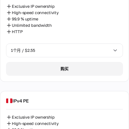
Exclusive IP ownership
High-speed connectivity
99.9 % uptime
Unlimited bandwidth
HTTP
1个月 / $2.55
1个月 / $2.55
购买
2个月 / $5.12
IPv4 PE
Exclusive IP ownership
High-speed connectivity