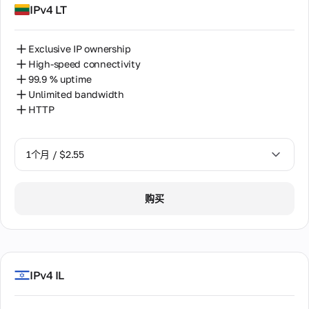
IPv4 LT
Exclusive IP ownership
High-speed connectivity
99.9 % uptime
Unlimited bandwidth
HTTP
1个月 / $2.55
1个月 / $2.55
购买
2个月 / $5.12
IPv4 IL