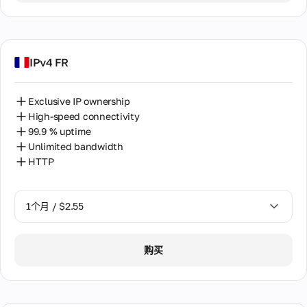
2个月 / $5.12
IPv4 FR
Exclusive IP ownership
High-speed connectivity
99.9 % uptime
Unlimited bandwidth
HTTP
1个月 / $2.55
1个月 / $2.55
购买
2个月 / $5.12