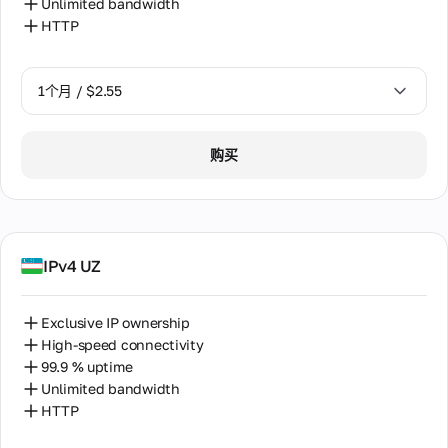
Unlimited bandwidth
作
HTTP
伙
伴
计
划
1个月 / $2.55
转
售
1个月 / $2.55
设
购买
备
2个月 / $5.12
托
管
IPv4 UZ
Exclusive IP ownership
High-speed connectivity
99.9 % uptime
Unlimited bandwidth
HTTP