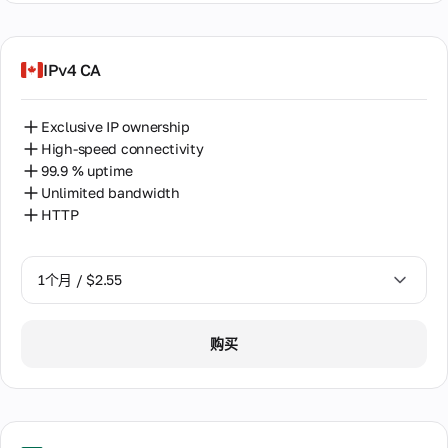
团
促
队
柬埔寨
销
关
和
IPv4 CA
于
格鲁吉亚
折
我
扣
们
比利时
团
Exclusive IP ownership
队
High-speed connectivity
沙特阿拉伯
的
99.9 % uptime
几
法国
Unlimited bandwidth
句
话
HTTP
波兰
关
泰国
1个月 / $2.55
于
公
澳大利亚
司
1个月 / $2.55
爱尔兰
购买
公司
的发
2个月 / $5.12
爱沙尼亚
展历
史，
我们
瑞典
的使