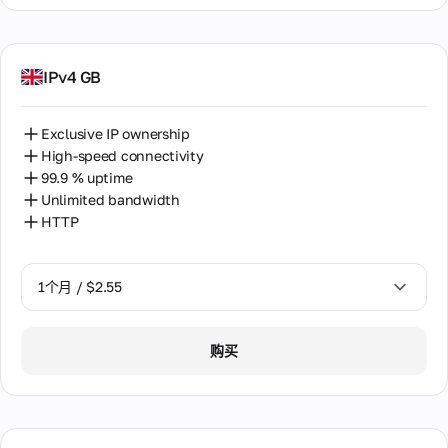
IPv4 GB
Exclusive IP ownership
High-speed connectivity
99.9 % uptime
Unlimited bandwidth
HTTP
1个月 / $2.55
1个月 / $2.55
购买
2个月 / $5.12