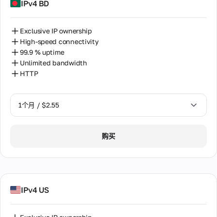
命和
IPv4 BD
瑞士
价值
观。
秘鲁
认识
Exclusive IP ownership
专业
立陶宛
High-speed connectivity
团
99.9 % uptime
队。
罗马尼亚
Unlimited bandwidth
HTTP
肯尼亚
联
系
芬兰
人
1个月 / $2.55
与我
荷兰
们联
系的
1个月 / $2.55
菲律宾
所有
购买
方
2个月 / $5.12
葡萄牙
式，
包括
西班牙
办公
地
址、
越南
IPv4 US
电话
和电
阿尔及利亚
子邮