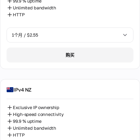
99.9 % uptime
Unlimited bandwidth
HTTP
1个月 / $2.55
1个月 / $2.55
购买
2个月 / $5.12
IPv4 NZ
Exclusive IP ownership
High-speed connectivity
99.9 % uptime
Unlimited bandwidth
HTTP