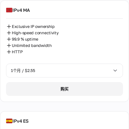
IPv4 MA
Exclusive IP ownership
High-speed connectivity
99.9 % uptime
Unlimited bandwidth
HTTP
1个月 / $2.55
1个月 / $2.55
购买
2个月 / $5.12
IPv4 ES