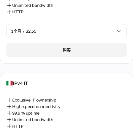
Unlimited bandwidth
HTTP
1个月 / $2.55
1个月 / $2.55
购买
2个月 / $5.12
IPv4 IT
Exclusive IP ownership
High-speed connectivity
99.9 % uptime
Unlimited bandwidth
HTTP