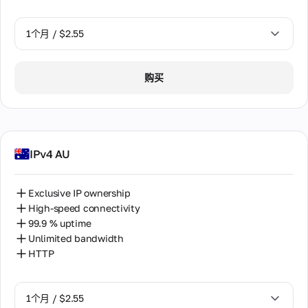
1个月 / $2.55
1个月 / $2.55
购买
2个月 / $5.12
IPv4 AU
Exclusive IP ownership
High-speed connectivity
99.9 % uptime
Unlimited bandwidth
HTTP
1个月 / $2.55