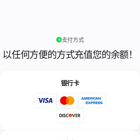
作
伙
伴
计
划
转
支付方式
售
设
以任何方便的方式充值您的余额！
备
托
管
银行卡