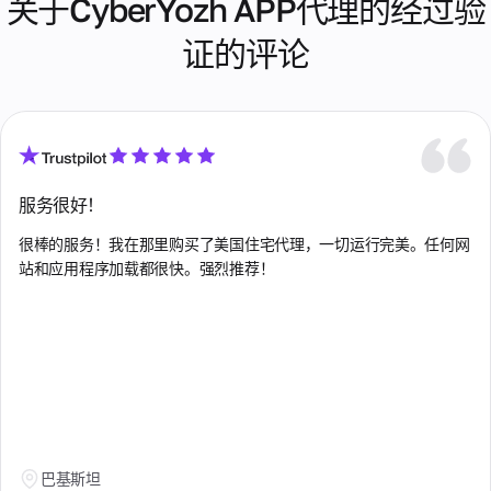
关于CyberYozh APP代理的经过验
例
址。
性
新
作
高
IP
WhatsApp
伙
土耳其
级
证的评论
在
伴
支持
旋
银
整
的
通过
埃及
转
个
行
折
WhatsApp直
使
卡
超
扣
接与我们的
塞尔维亚
用
过
检
和
支持团队聊
期
1
奖
查
天。提供服
塞浦路斯
间
亿
金
务时间为
验证
分
个
08:00至
银行
服务很好！
墨西哥
配
IP
22:00
卡的
给
客
地
GMT+0（仅
合法
很棒的服务！我在那里购买了美国住宅代理，一切运行完美。任何网
一
奥地利
户
址。
限工作
性、
个
站和应用程序加载都很快。强烈推荐！
当
信
日）。
风险
用
委内瑞拉
需
息
级别
户。
要
和潜
关于
时
孟加拉国
电
在欺
支付
共
更
子
诈指
方
享
改
尼日利亚
邮
标
式、
静
您
使用
件
的
态
巴基斯坦
条款
支
IP
关
最
和我
持
地
于
巴西
实
们服
详细
址，
欺
惠
务质
巴基斯坦
咨询
从