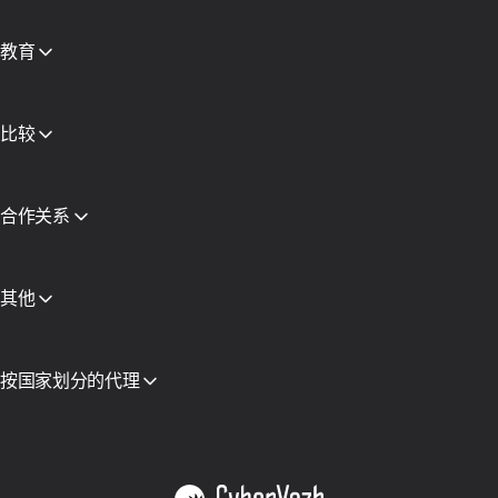
合作伙伴
新闻稿
教育
免费书籍
比较
CyberYozh App vs SOAX
CyberYozh App vs Proxy Seller
CyberYozh App vs NetNut
合作关系
CyberYozh App 对比 NodeMaven
合作伙伴计划
View all
转售
设备托管
其他
API 访问
集成
词汇表
按国家划分的代理
越南
美国
德国
英国