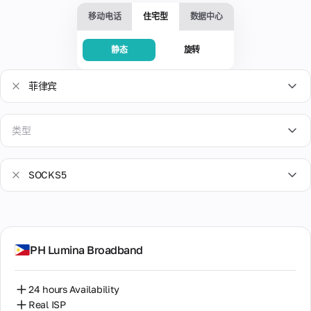
服
拟
人
活
供
移动电话
住宅型
数据中心
务
卡
4G/5G
问
商，
片
设
题
多个
备。
为在
和
地理
静态
旋转
高
线支
阻
检
速
信
付、
塞
查
和
数
广告
菲律宾
息
IP
手
和订
据
专
地
动
虚
阅提
中
用
址
更
拟
供安
心
类型
静
改
全的
了解
号
博
来
态
帮
IP
虚拟
有关
码
流行
客
自
的
银行
IP地
在
助
租用
世
有
美国
能
卡，
址的
整
SOCKS5
与热
界
用
力
完全
所有
个
门在
各
的
英国
控制
信
租
线服
地
材
共
SOCKS5
支
息：
赁
知
务兼
数
料
享
出。
投
德国
期
识
容的
据
诉、
间
HTTP
单
库
手机
中
可靠
提
PH Lumina Broadband
丹麦
一
人
号
心
我们
我
性评
供
SOCKS5+HTTP
设
码。
工
的
所有
的
级和
一
备
乌克兰
高
智
产品
卡
其他
个
供
24 hours Availability
速
和服
能
重要
专
片
关
多
乌兹别克斯坦
Real ISP
代
务的
解
数据
用