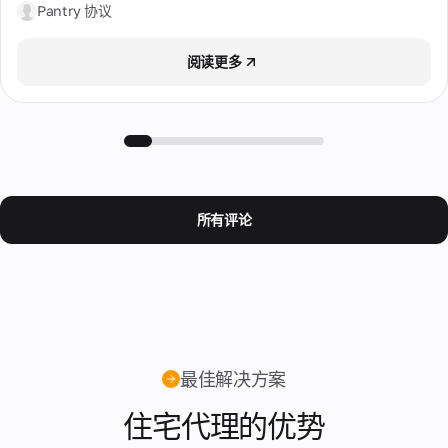
的
量保
希腊
诈
Pantry 协议
和官
超
数
证的
记
方通
过
据
所有
意大利
分
讯的
120
中
必要
阅读更多
的
经典
个
心
信息
拉脱维亚
交流
更
国
代
方
家
多
理。
挪威
式。
中
信
评
一
隐
确保
选
息
价
台
私
在
捷克
择。
代
来自
政
24
理
我们
小时
策
摩尔多瓦
计
被
客户
内回
划
服
多
所有评论
关于
复
摩洛哥
个
务
服务
用
条
和服
斯洛伐克
户
务质
款
使
量的
Cookies
斯里兰卡
用。
真实
政
评
策
新加坡
价。
支
最佳解决方案
新西兰
付
我
和
们
住宅代理的优势
日本
退
的
款