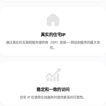
命和
瑞典
价值
观。
瑞士
认识
专业
团
秘鲁
队。
立陶宛
真实的住宅IP
联
罗马尼亚
通过真实的互联网服务提供商（ISP）连接——网站和服务的最大信
系
任。
人
肯尼亚
与我
们联
芬兰
系的
所有
荷兰
方
式，
菲律宾
包括
办公
葡萄牙
地
稳定和一致的访问
址、
西班牙
电话
住宅 IP 在使用在线服务时提供更高的可靠性。
和电
越南
子邮