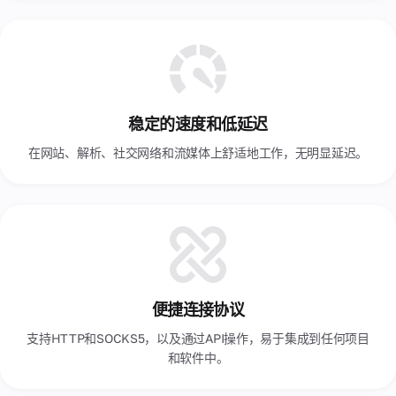
件。
阿尔及利亚
合
阿拉伯联合酋长国
作
关
阿根廷
系
稳定的速度和低延迟
韩国
互利
的伙
在网站、解析、社交网络和流媒体上舒适地工作，无明显延迟。
伴关
香港
系，
适用
马来西亚
于合
作伙
马耳他
伴、
经销
商和
代理
设备
便捷连接协议
所有
者。
支持HTTP和SOCKS5，以及通过API操作，易于集成到任何项目
和软件中。
合