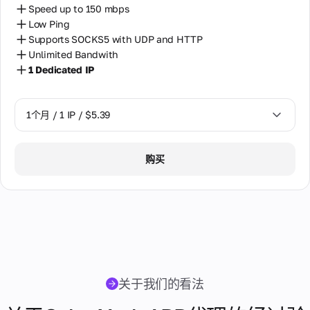
个
于
理
完整
Speed up to 150 mbps
决
IP
用
激
以色列
文
Low Ping
方
地
户
活
档。
电
址。
案
使
Supports SOCKS5 with UDP and HTTP
更
常见
俄罗斯
的
话
只
用，
AI
多
Unlimited Bandwith
问题
专
更
号
在
无
工
关
的答
1 Dedicated IP
保加利亚
用
多
120
码
法
作
案和
于
静
信
多
手
检
流
使用
代
克罗地亚
个
态
息
动
查
程
说
理
国
更
1个月 / 1 IP / $5.39
的
来
使
明。
加拿大
家
改
基
自
用
我
使
IP。
础
全
反
代
用
匈牙利
的
1个月 / 1 IP / $5.39
设
在
球
欺
购买
理
真
数
施
数
Telegram
诈
目
实
南非
字
据
系
中支持
路
录
中
统
来自我们专
由
合
印度
心
评
家的快速响
器
作
的
估
应，通过热
我
和
伙
超
印度尼西亚
手
门消息应
调
的
过
伴
机
用。支持时
制
代
200
台湾
号
来
间为08:00
解
理
万
码
自
至22:00
调
个
的
哈萨克斯坦
我
关于我们的看法
GMT+0 [无
器。
IP
可
们
休息日]
用
地
靠
合
哥伦比亚