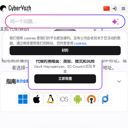
清除聊天记录
主页
/
代理
/
静态住宅代理
/
菲律宾
/
SOCKS5
English
代
我们使用 cookies 使我们的平台更加便利。没有公司会收到关于您活动的数
Русский
据。通过继续使用我们的网站，您同意使用
cookies.
住宅代理 静态 IP SOCKS5 - 菲律宾
理
好的
Українська
免费网络研讨会
租用高质量的动态住宅代理——根据需要更改国家和IP地址。或
代理的黑暗面：类型、模式和风险
Español
移动
短
Davit Hayrapetyan，EC-Council 红队专
者选择一个静态IP，在整个租赁期间使用一个地址。
(4G/5G)
家
Português
信
基于真实
立即观看
指南
移动设备
显示全部
繁體中文
有任何问题吗？
住
Tiếng Việt
住
卡
宅
宅
私
Bahasa Indonesia
片
号
型
人
码
真实
专
忘
互联
用
记
网服
虚
个
激
务提