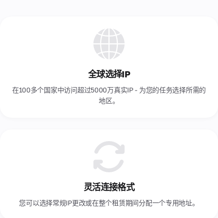
团
智利
促
队
销
柬埔寨
关
和
于
折
我
格鲁吉亚
扣
们
团
比利时
队
全球选择IP
的
沙特阿拉伯
几
在100多个国家中访问超过5000万真实IP - 为您的任务选择所需的
句
法国
地区。
话
波兰
关
泰国
于
公
洪都拉斯
司
公司
澳大利亚
的发
展历
灵活连接格式
爱尔兰
史，
您可以选择常规IP更改或在整个租赁期间分配一个专用地址。
我们
爱沙尼亚
的使