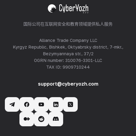
查看全部
国际公司在互联网安全和教育领域提供私人服务
Alliance Trade Company LLC
Kyrgyz Republic, Bishkek, Oktyabrsky district, 7-mkr.,
Bezymyannaya str., 37/2
OGRN number: 310076-3301-LLC
TAX ID: 9909710244
support@cyberyozh.com