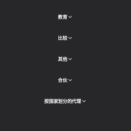
免费代理
查看全部
博客和文章
教育
合作伙伴
新闻稿
免费书
比较
其他
API访问
合伙
集成
词汇表
查看全部
合作伙伴计划
按国家划分的代理
转售
设备托管