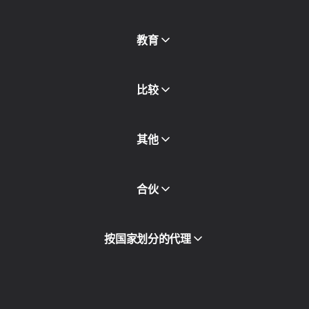
免费代理
查看全部
博客和文章
教育
合作伙伴
新闻稿
免费书
比较
其他
API访问
合伙
集成
词汇表
查看全部
合作伙伴计划
按国家划分的代理
转售
设备托管