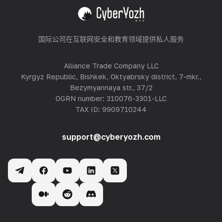
查看全部
国际公司在互联网安全和教育领域提供私人服务
Alliance Trade Company LLC
Kyrgyz Republic, Bishkek, Oktyabrsky district, 7-mkr.,
Bezymyannaya str., 37/2
OGRN number: 310076-3301-LLC
TAX ID: 9909710244
support@cyberyozh.com