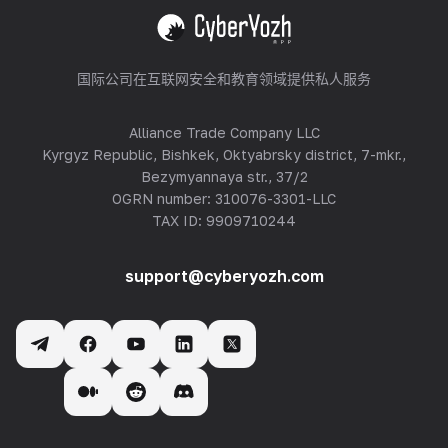
查看全部
国际公司在互联网安全和教育领域提供私人服务
Alliance Trade Company LLC
Kyrgyz Republic, Bishkek, Oktyabrsky district, 7-mkr.,
Bezymyannaya str., 37/2
OGRN number: 310076-3301-LLC
TAX ID: 9909710244
support@cyberyozh.com