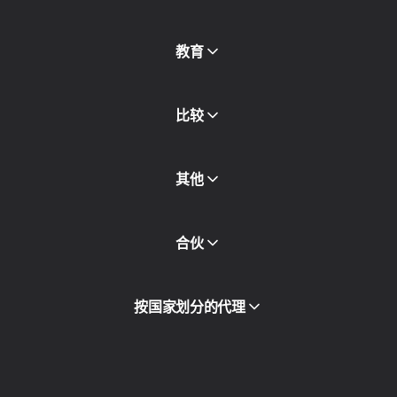
免费代理
查看全部
博客和文章
教育
合作伙伴
新闻稿
免费书
比较
其他
API访问
合伙
集成
词汇表
查看全部
合作伙伴计划
按国家划分的代理
转售
设备托管