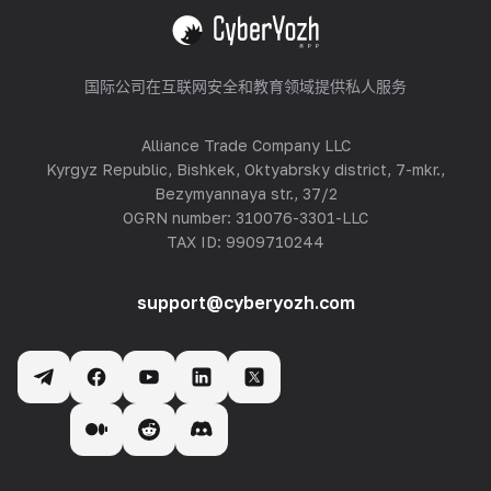
查看全部
国际公司在互联网安全和教育领域提供私人服务
Alliance Trade Company LLC
Kyrgyz Republic, Bishkek, Oktyabrsky district, 7-mkr.,
Bezymyannaya str., 37/2
OGRN number: 310076-3301-LLC
TAX ID: 9909710244
support@cyberyozh.com