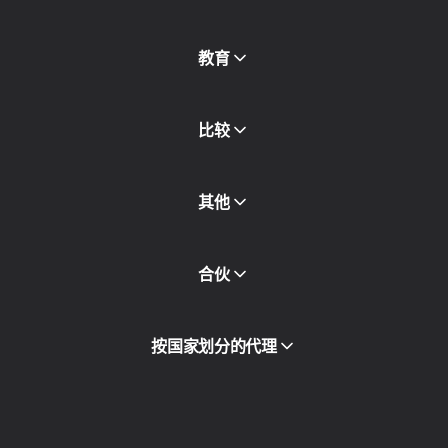
免费代理
查看全部
博客和文章
教育
合作伙伴
新闻稿
免费书
比较
其他
API访问
合伙
集成
词汇表
查看全部
合作伙伴计划
按国家划分的代理
转售
设备托管