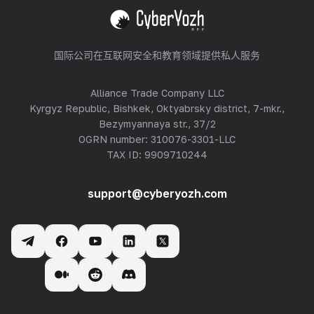
查看全部
国际公司在互联网安全和教育领域提供私人服务
Alliance Trade Company LLC
Kyrgyz Republic, Bishkek, Oktyabrsky district, 7-mkr.,
Bezymyannaya str., 37/2
OGRN number: 310076-3301-LLC
TAX ID: 9909710244
support@cyberyozh.com