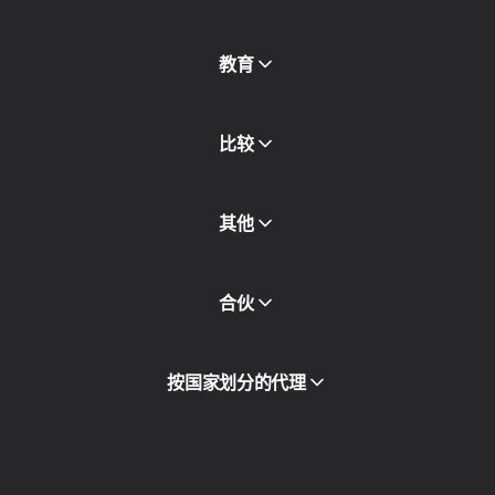
免费代理
查看全部
博客和文章
教育
合作伙伴
新闻稿
免费书
比较
其他
API访问
合伙
集成
词汇表
查看全部
合作伙伴计划
按国家划分的代理
转售
设备托管