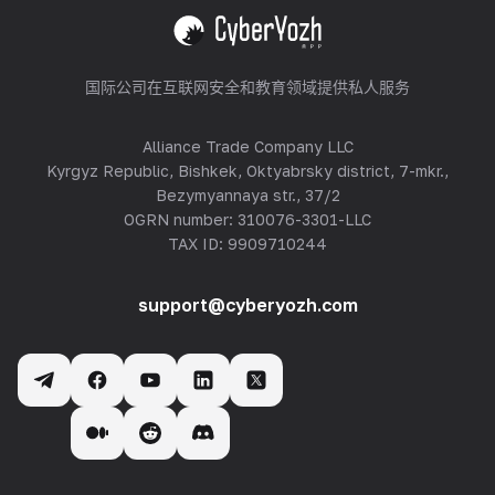
查看全部
国际公司在互联网安全和教育领域提供私人服务
Alliance Trade Company LLC
Kyrgyz Republic, Bishkek, Oktyabrsky district, 7-mkr.,
Bezymyannaya str., 37/2
OGRN number: 310076-3301-LLC
TAX ID: 9909710244
support@cyberyozh.com