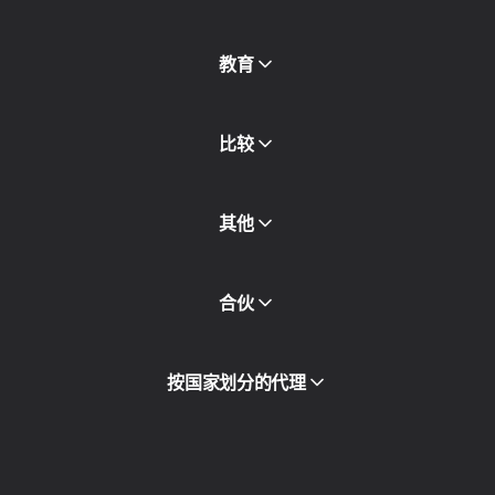
免费代理
查看全部
博客和文章
教育
合作伙伴
新闻稿
免费书
比较
其他
API访问
合伙
集成
词汇表
查看全部
合作伙伴计划
按国家划分的代理
转售
设备托管