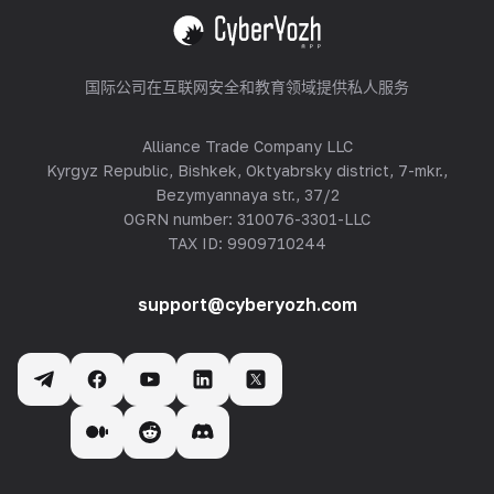
查看全部
国际公司在互联网安全和教育领域提供私人服务
Alliance Trade Company LLC
Kyrgyz Republic, Bishkek, Oktyabrsky district, 7-mkr.,
Bezymyannaya str., 37/2
OGRN number: 310076-3301-LLC
TAX ID: 9909710244
support@cyberyozh.com