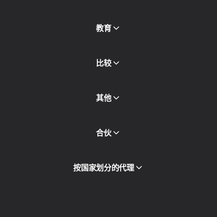
免费代理
查看全部
博客和文章
教育
合作伙伴
新闻稿
免费书
比较
其他
API访问
合伙
集成
词汇表
查看全部
合作伙伴计划
按国家划分的代理
转售
设备托管