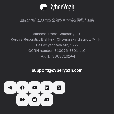
查看全部
国际公司在互联网安全和教育领域提供私人服务
Alliance Trade Company LLC
Kyrgyz Republic, Bishkek, Oktyabrsky district, 7-mkr.,
Bezymyannaya str., 37/2
OGRN number: 310076-3301-LLC
TAX ID: 9909710244
support@cyberyozh.com