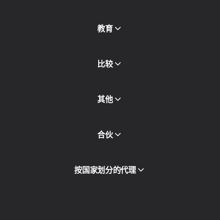
免费代理
查看全部
博客和文章
教育
合作伙伴
新闻稿
免费书
比较
其他
API访问
合伙
集成
词汇表
查看全部
合作伙伴计划
按国家划分的代理
转售
设备托管