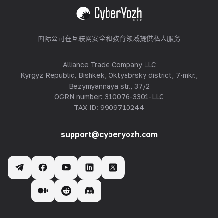
查看全部
国际公司在互联网安全和教育领域提供私人服务
Alliance Trade Company LLC
Kyrgyz Republic, Bishkek, Oktyabrsky district, 7-mkr.,
Bezymyannaya str., 37/2
OGRN number: 310076-3301-LLC
TAX ID: 9909710244
support@cyberyozh.com