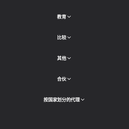
免费代理
查看全部
博客和文章
教育
合作伙伴
新闻稿
免费书
比较
其他
API访问
合伙
集成
词汇表
查看全部
合作伙伴计划
按国家划分的代理
转售
设备托管