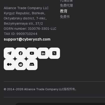
代理目录
免费代理
Alliance Trade Company LLC
教育
Kyrgyz Republic, Bishkek,
免费书
Oktyabrsky district, 7-mkr.,
Bezymyannaya str., 37/2
OGRN number: 310076-3301-LLC
TAX ID: 9909710244
support@cyberyozh.com
© 2014-
2026
Alliance Trade Company LLC
版权所有。