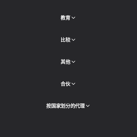
免费代理
查看全部
博客和文章
教育
合作伙伴
新闻稿
免费书
比较
其他
API访问
合伙
集成
词汇表
查看全部
合作伙伴计划
按国家划分的代理
转售
设备托管