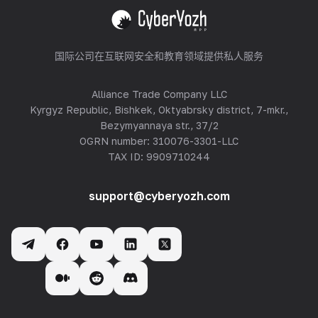
查看全部
国际公司在互联网安全和教育领域提供私人服务
Alliance Trade Company LLC
Kyrgyz Republic, Bishkek, Oktyabrsky district, 7-mkr.,
Bezymyannaya str., 37/2
OGRN number: 310076-3301-LLC
TAX ID: 9909710244
support@cyberyozh.com