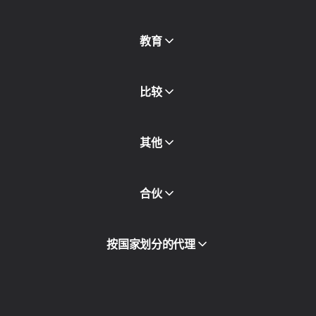
免费代理
查看全部
博客和文章
教育
合作伙伴
新闻稿
免费书
比较
其他
API访问
合伙
集成
词汇表
查看全部
合作伙伴计划
按国家划分的代理
转售
设备托管