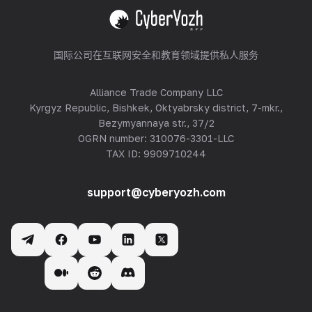
查看全部
国际公司在互联网安全和教育领域提供私人服务
Alliance Trade Company LLC
Kyrgyz Republic, Bishkek, Oktyabrsky district, 7-mkr.,
Bezymyannaya str., 37/2
OGRN number: 310076-3301-LLC
TAX ID: 9909710244
support@cyberyozh.com