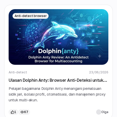
Anti-detect browser
Anti-detect
23/06/2026
Ulasan Dolphin Anty: Browser Anti-Deteksi untuk
Multi-Akun
Pelajari bagaimana Dolphin Anty menangani pemalsuan
sidik jari, isolasi profil, otomatisasi, dan manajemen proxy
untuk multi-akun.
1
67
Olga