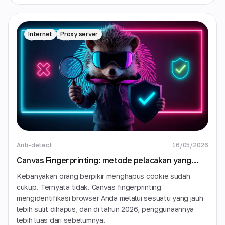
Internet
Proxy server
Anti-detect
16/05/2026
Canvas Fingerprinting: metode pelacakan yang
tidak bisa dihentikan oleh cookie, VPN, dan mode
Kebanyakan orang berpikir menghapus cookie sudah
penyamaran
cukup. Ternyata tidak. Canvas fingerprinting
mengidentifikasi browser Anda melalui sesuatu yang jauh
lebih sulit dihapus, dan di tahun 2026, penggunaannya
lebih luas dari sebelumnya.