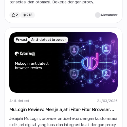
terisolasi dan otomasi. Bekerja dengan proxy.
2
218
Alexander
Privasi
Anti-detect browser
Anti-detect
21/03/2026
MuLogin Review: Menjelajahi Fitur-Fitur Browser
Antidetect
Jelajahi MuLogin, browser antideteksi dengan kustomisasi
sidik jari digital yang luas dan integrasi kuat dengan proxy