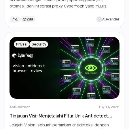
otomasi, dan integrasi proxy CyberYozh yang mulus.
1
288
Alexander
Privasi
Security
Anti-detect
19/03/2026
Tinjauan Visi: Menjelajahi Fitur Unik Antidetect
Browser
Jelajahi Vision, sebuah peramban antideteksi dengan