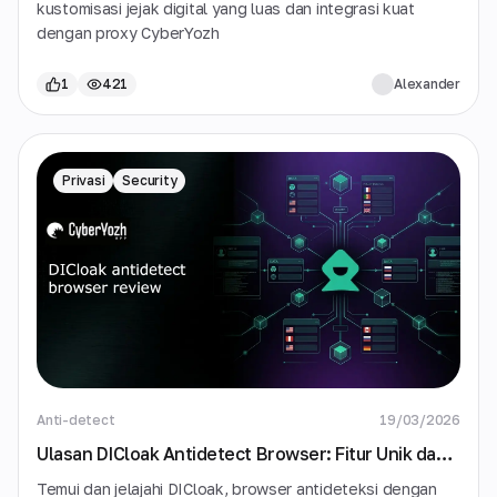
kustomisasi jejak digital yang luas dan integrasi kuat
dengan proxy CyberYozh
1
421
Alexander
Privasi
Security
Anti-detect
19/03/2026
Ulasan DICloak Antidetect Browser: Fitur Unik dan
Kasus Penggunaan
Temui dan jelajahi DICloak, browser antideteksi dengan