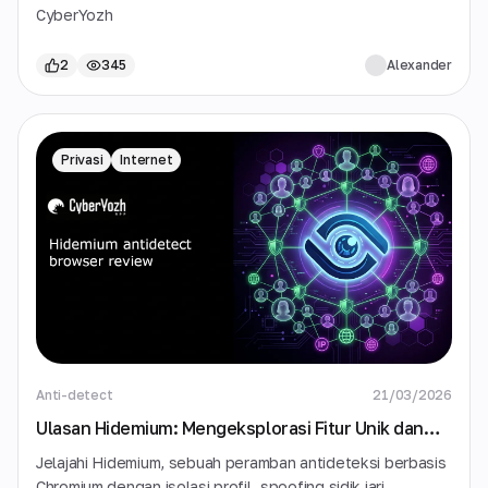
CyberYozh
2
345
Alexander
Privasi
Internet
Anti-detect
21/03/2026
Ulasan Hidemium: Mengeksplorasi Fitur Unik dan
Kasus Penggunaan
Jelajahi Hidemium, sebuah peramban antideteksi berbasis
Chromium dengan isolasi profil, spoofing sidik jari,