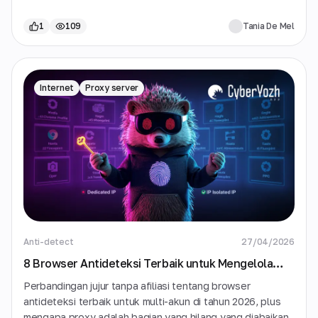
1
109
Tania De Mel
Internet
Proxy server
Anti-detect
27/04/2026
8 Browser Antideteksi Terbaik untuk Mengelola
Banyak Akun di Tahun 2026
Perbandingan jujur tanpa afiliasi tentang browser
antideteksi terbaik untuk multi-akun di tahun 2026, plus
mengapa proxy adalah bagian yang hilang yang diabaikan