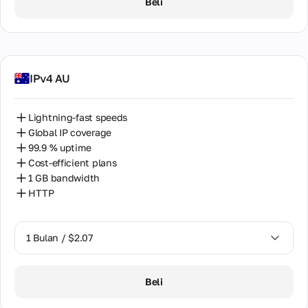
Beli
IPv4 AU
Lightning-fast speeds
Global IP coverage
99.9 % uptime
Cost-efficient plans
1 GB bandwidth
HTTP
1 Bulan / $2.07
1 Bulan / $2.07
Beli