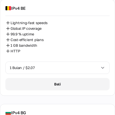
IPv4 BE
Lightning-fast speeds
Global IP coverage
99.9 % uptime
Cost-efficient plans
1 GB bandwidth
HTTP
1 Bulan / $2.07
1 Bulan / $2.07
Beli
IPv4 BG