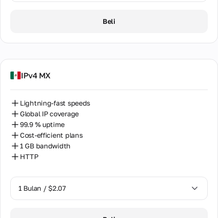
1 Bulan / $2.07
Beli
IPv4 MX
Lightning-fast speeds
Global IP coverage
99.9 % uptime
Cost-efficient plans
1 GB bandwidth
HTTP
1 Bulan / $2.07
1 Bulan / $2.07