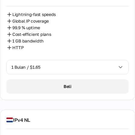
Lightning-fast speeds
Global IP coverage
99.9 % uptime
Cost-efficient plans
1 GB bandwidth
HTTP
1 Bulan / $1.65
1 Bulan / $1.65
Beli
IPv4 NL