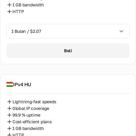
1 GB bandwidth
HTTP
1 Bulan / $2.07
1 Bulan / $2.07
Beli
IPv4 HU
Lightning-fast speeds
Global IP coverage
99.9 % uptime
Cost-efficient plans
1 GB bandwidth
HTTP