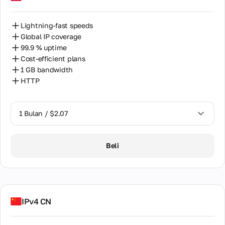
Lightning-fast speeds
Global IP coverage
99.9 % uptime
Cost-efficient plans
1 GB bandwidth
HTTP
1 Bulan / $2.07
1 Bulan / $2.07
Beli
IPv4 CN