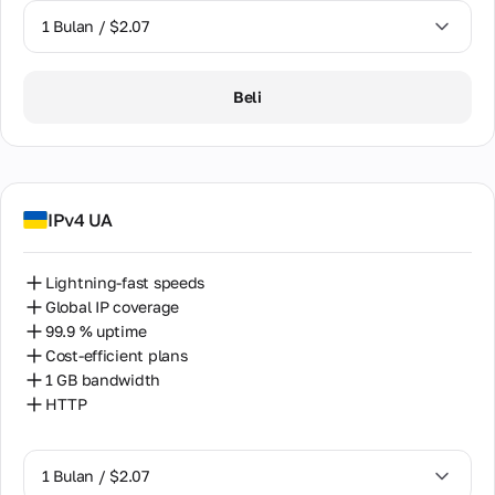
menghubungi
kami,
1 Bulan / $2.07
Indonesia
termasuk
alamat
Ireland
1 Bulan / $2.07
kantor,
Beli
telepon, dan
Israel
email.
Italy
Kemitraan
Japan
Kemitraan yang
IPv4 UA
saling
menguntungkan
Kazakhstan
bagi mitra,
reseller, dan
Lightning-fast speeds
Kenya
pemilik
Global IP coverage
perangkat
Latvia
99.9 % uptime
proxy.
Cost-efficient plans
Lithuania
1 GB bandwidth
HTTP
Program
Malaysia
Mitra
Malta
Menjual
Kembali
1 Bulan / $2.07
Mexico