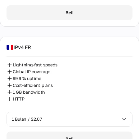
1 Bulan / $1.65
Beli
IPv4 FR
Lightning-fast speeds
Global IP coverage
99.9 % uptime
Cost-efficient plans
1 GB bandwidth
HTTP
1 Bulan / $2.07
1 Bulan / $2.07
Beli