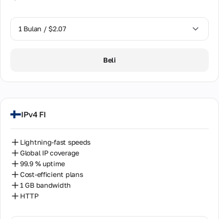
1 Bulan / $2.07
1 Bulan / $2.07
Beli
IPv4 FI
Lightning-fast speeds
Global IP coverage
99.9 % uptime
Cost-efficient plans
1 GB bandwidth
HTTP