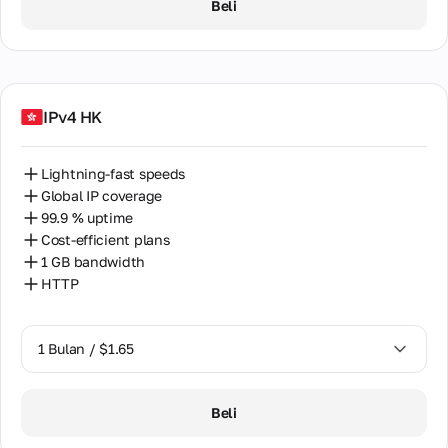
Beli
Saudi Arabia
Serbia
Singapore
IPv4 HK
Slovakia
South Africa
Lightning-fast speeds
Global IP coverage
South Korea
99.9 % uptime
Spain
Cost-efficient plans
1 GB bandwidth
Sri Lanka
HTTP
Sweden
1 Bulan / $1.65
Switzerland
Taiwan
1 Bulan / $1.65
Beli
Thailand