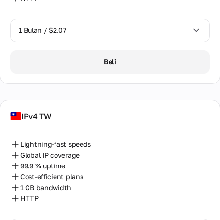
1 Bulan / $2.07
1 Bulan / $2.07
Beli
IPv4 TW
Lightning-fast speeds
Global IP coverage
99.9 % uptime
Cost-efficient plans
1 GB bandwidth
HTTP