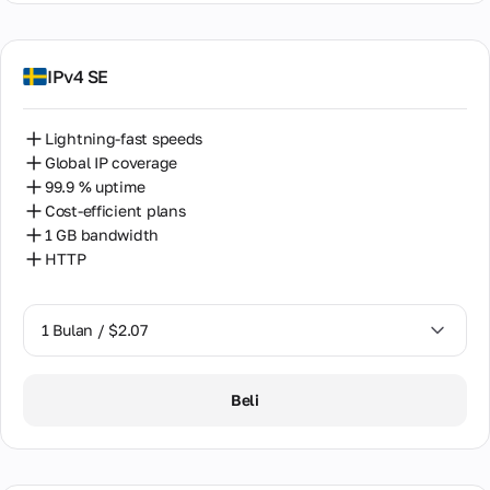
IPv4 SE
Lightning-fast speeds
Global IP coverage
99.9 % uptime
Cost-efficient plans
1 GB bandwidth
HTTP
1 Bulan / $2.07
1 Bulan / $2.07
Beli