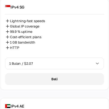
IPv4 SG
Lightning-fast speeds
Global IP coverage
99.9 % uptime
Cost-efficient plans
1 GB bandwidth
HTTP
1 Bulan / $2.07
1 Bulan / $2.07
Beli
IPv4 AE