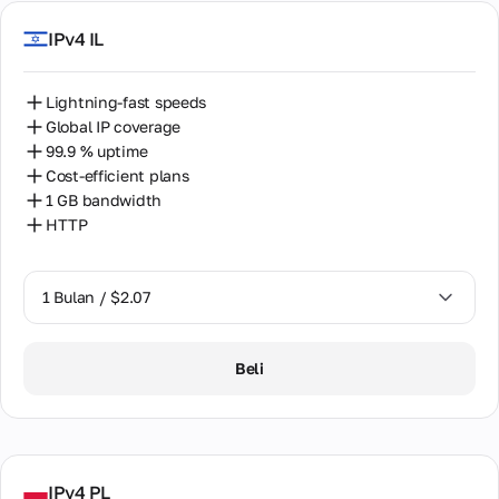
IPv4 IL
Lightning-fast speeds
Global IP coverage
99.9 % uptime
Cost-efficient plans
1 GB bandwidth
HTTP
1 Bulan / $2.07
1 Bulan / $2.07
Beli
IPv4 PL