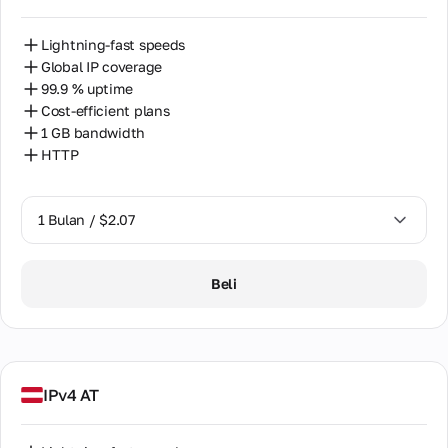
Lightning-fast speeds
Global IP coverage
99.9 % uptime
Cost-efficient plans
1 GB bandwidth
HTTP
1 Bulan / $2.07
1 Bulan / $2.07
Beli
IPv4 AT