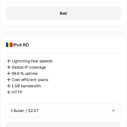
Peralatan
Hosting
1 Bulan / $2.07
Morocco
Beli
Netherlands
New Zealand
Nigeria
IPv4 RO
Norway
Lightning-fast speeds
Pakistan
Global IP coverage
99.9 % uptime
Peru
Cost-efficient plans
1 GB bandwidth
Philippines
HTTP
Poland
Portugal
1 Bulan / $2.07
Romania
1 Bulan / $2.07