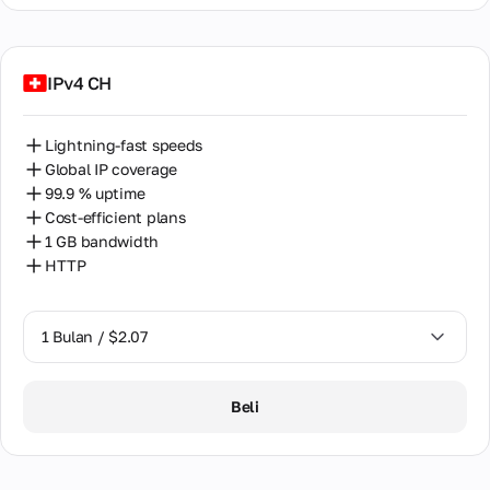
Türkiye
Ukraine
IPv4 CH
United Arab Emirates
Uzbekistan
Lightning-fast speeds
Global IP coverage
Venezuela
99.9 % uptime
Cost-efficient plans
Vietnam
1 GB bandwidth
HTTP
1 Bulan / $2.07
1 Bulan / $2.07
Beli