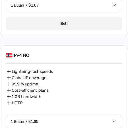
1 Bulan / $2.07
1 Bulan / $2.07
Beli
IPv4 NO
Lightning-fast speeds
Global IP coverage
99.9 % uptime
Cost-efficient plans
1 GB bandwidth
HTTP
1 Bulan / $1.65