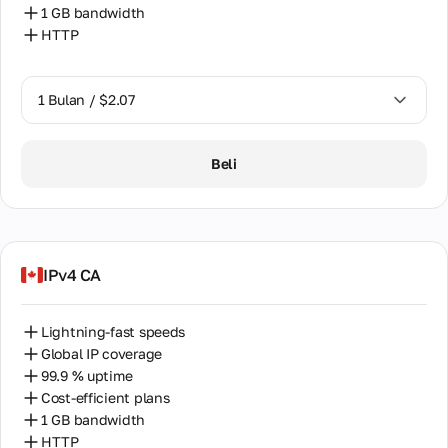
1 GB bandwidth
HTTP
1 Bulan / $2.07
1 Bulan / $2.07
Beli
IPv4 CA
Lightning-fast speeds
Global IP coverage
99.9 % uptime
Cost-efficient plans
1 GB bandwidth
HTTP