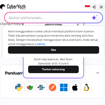
Hapus obrolan
Utama
/
Proxy
/
Datacenter dibagikan
English
Proxy
Kami menggunakan cookie untuk membuat platform kami nyaman.
Русский
Tidak ada perusahaan yang akan menerima data tentang aktivitas
Proxy pusat data bersama
Anda. Dengan melanjutkan menggunakan situs web kami, Anda setuju
Українська
untuk menggunakan
cookies.
Webinar gratis
Seluler
SMS
Proksi datacenter IPv4/IPv6 yang ekonomis. Ideal untuk
Sisi gelap proxy: jenis, pola, dan
Oke
(4G/5G)
Español
risiko
klien yang membutuhkan alamat IP datacenter statis
Berdasarkan
Davit Hayrapetyan, Red Team
perangkat
Português
dengan harga terjangkau.
Specialist di EC-Council
seluler
Nomor
Kartu
nyata
residential
繁體中文
Tonton sekarang
Ada pertanyaan?
Panduan
Tampilkan semua
Lupakan
Tiếng Việt
masalah
Residential
dan
Kartu
Layanan
Penyedia
Pribadi
Bahasa Indonesia
hambatan
Virtual
internet
Terkait
aktivasi
Kartu bank
nyata,
Perangkat
virtual yang
beberapa
4G/5G
aman untuk
Pemeriksaan
geo
Nomor
Informasi
pribadi.
pembayaran