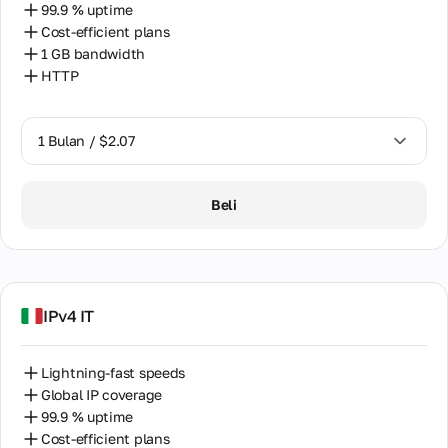
99.9 % uptime
Cost-efficient plans
1 GB bandwidth
HTTP
1 Bulan / $2.07
1 Bulan / $2.07
Beli
IPv4 IT
Lightning-fast speeds
Global IP coverage
99.9 % uptime
Cost-efficient plans