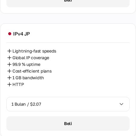
IPv4 JP
Lightning-fast speeds
Global IP coverage
99.9 % uptime
Cost-efficient plans
1 GB bandwidth
HTTP
1 Bulan / $2.07
1 Bulan / $2.07
Beli