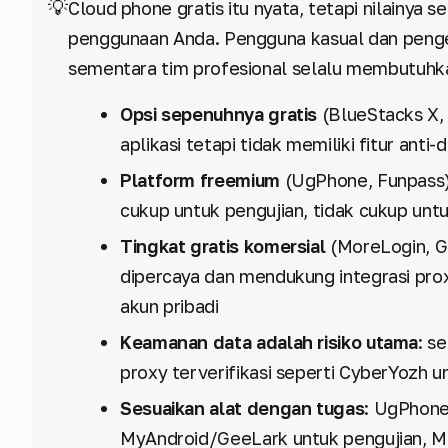
💡
Cloud phone gratis itu nyata, tetapi nilainya
penggunaan Anda. Pengguna kasual dan pen
sementara tim profesional selalu membutuhka
Opsi sepenuhnya gratis
(BlueStacks X,
aplikasi tetapi tidak memiliki fitur ant
Platform freemium
(UgPhone, Funpass)
cukup untuk pengujian, tidak cukup untu
Tingkat gratis komersial
(MoreLogin, G
dipercaya dan mendukung integrasi pro
akun pribadi
Keamanan data adalah risiko utama
: s
proxy terverifikasi seperti CyberYozh u
Sesuaikan alat dengan tugas
: UgPhon
MyAndroid/GeeLark untuk pengujian, Mo