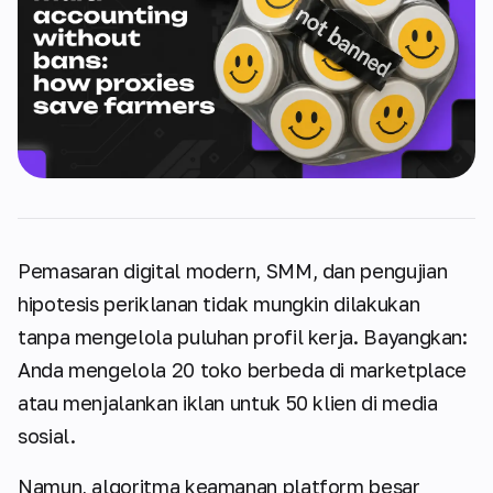
Pemasaran digital modern, SMM, dan pengujian
hipotesis periklanan tidak mungkin dilakukan
tanpa mengelola puluhan profil kerja. Bayangkan:
Anda mengelola 20 toko berbeda di marketplace
atau menjalankan iklan untuk 50 klien di media
sosial.
Namun, algoritma keamanan platform besar