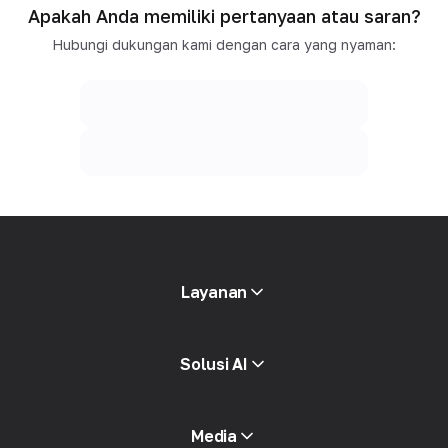
Apakah Anda memiliki pertanyaan atau saran?
Hubungi dukungan kami dengan cara yang nyaman:
Layanan
Proxy mobile
Solusi AI
Proxy residensial
SMS
Pemeriksaan Skor Penipuan
Media
Katalog Proxy