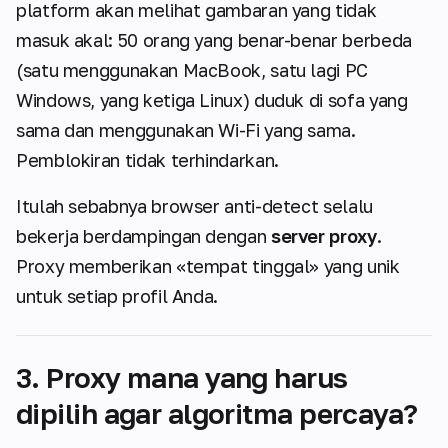
platform akan melihat gambaran yang tidak
masuk akal: 50 orang yang benar-benar berbeda
(satu menggunakan MacBook, satu lagi PC
Windows, yang ketiga Linux) duduk di sofa yang
sama dan menggunakan Wi-Fi yang sama.
Pemblokiran tidak terhindarkan.
Itulah sebabnya browser anti-detect selalu
bekerja berdampingan dengan
server proxy
.
Proxy memberikan «tempat tinggal» yang unik
untuk setiap profil Anda.
3. Proxy mana yang harus
dipilih agar algoritma percaya?