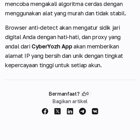
mencoba mengakali algoritma cerdas dengan
menggunakan alat yang murah dan tidak stabil.
Browser anti-detect akan mengatur sidik jari
digital Anda dengan hati-hati, dan proxy yang
andal dari
CyberYozh App
akan memberikan
alamat IP yang bersih dan unik dengan tingkat
kepercayaan tinggi untuk setiap akun.
Bermanfaat?
0
Bagikan artikel