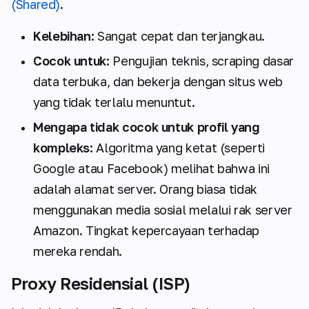
(Shared)
.
Kelebihan:
Sangat cepat dan terjangkau.
Cocok untuk:
Pengujian teknis, scraping dasar
data terbuka, dan bekerja dengan situs web
yang tidak terlalu menuntut.
Mengapa tidak cocok untuk profil yang
kompleks:
Algoritma yang ketat (seperti
Google atau Facebook) melihat bahwa ini
adalah alamat server. Orang biasa tidak
menggunakan media sosial melalui rak server
Amazon. Tingkat kepercayaan terhadap
mereka rendah.
Proxy Residensial (ISP)