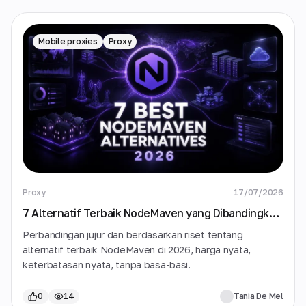
Mobile proxies
Proxy
Proxy
17/07/2026
7 Alternatif Terbaik NodeMaven yang Dibandingkan
di 2026
Perbandingan jujur dan berdasarkan riset tentang
alternatif terbaik NodeMaven di 2026, harga nyata,
keterbatasan nyata, tanpa basa-basi.
0
14
Tania De Mel