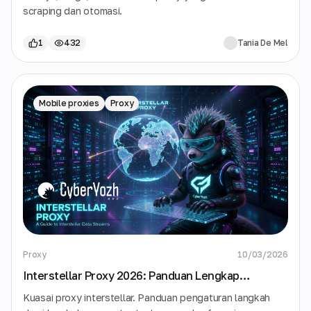
scraping dan otomasi.
1
432
Tania De Mel
Mobile proxies
Proxy
Proxy
10/03/2026
Interstellar Proxy 2026: Panduan Lengkap
Pengaturan, Alat & Pemecahan Masalah
Kuasai proxy interstellar. Panduan pengaturan langkah