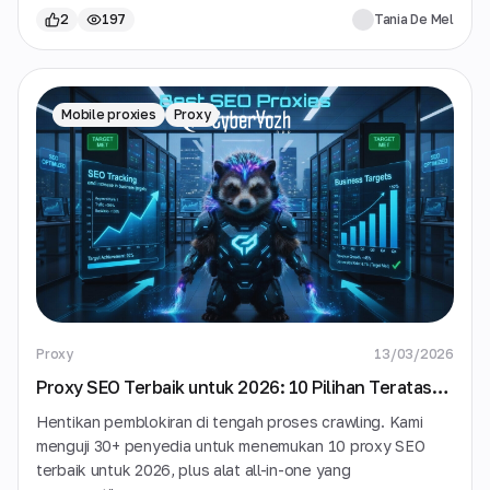
2
197
Tania De Mel
Mobile proxies
Proxy
Proxy
13/03/2026
Proxy SEO Terbaik untuk 2026: 10 Pilihan Teratas
untuk Pelacakan Peringkat & Data SERP
Hentikan pemblokiran di tengah proses crawling. Kami
menguji 30+ penyedia untuk menemukan 10 proxy SEO
terbaik untuk 2026, plus alat all-in-one yang