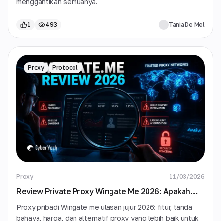
menggantikan semuanya.
1
493
Tania De Mel
Proxy
Protocol
Proxy
11/03/2026
Review Private Proxy Wingate Me 2026: Apakah
Aman, Sah, dan Layak untuk Uang Anda?
Proxy pribadi Wingate me ulasan jujur 2026: fitur, tanda
bahaya, harga, dan alternatif proxy yang lebih baik untuk