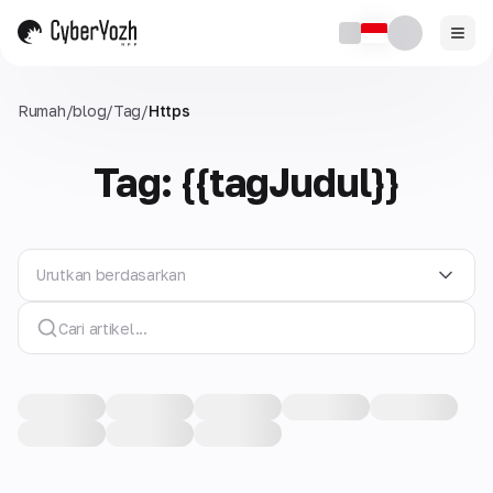
Rumah
/
blog
/
Tag
/
Https
Tag: {{tagJudul}}
Urutkan berdasarkan