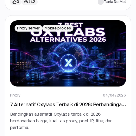
0
142
Tania De Mel
Proxy server
Mobile proxies
Proxy
04/04/2026
7 Alternatif Oxylabs Terbaik di 2026: Perbandingan
Penyedia Proxy Terjangkau
Bandingkan alternatif Oxylabs terbaik di 2026
berdasarkan harga, kualitas proxy, pool IP, fitur, dan
performa.