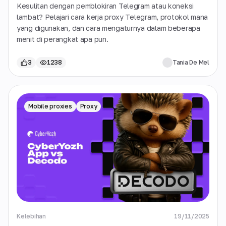
Terhubung, Aman, dan Tanpa Blokir
Kesulitan dengan pemblokiran Telegram atau koneksi
lambat? Pelajari cara kerja proxy Telegram, protokol mana
yang digunakan, dan cara mengaturnya dalam beberapa
menit di perangkat apa pun.
3
1238
Tania De Mel
Mobile proxies
Proxy
Kelebihan
19/11/2025