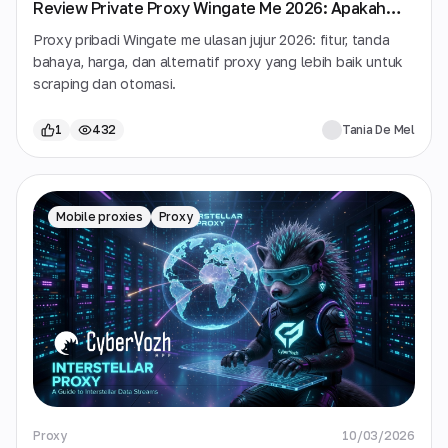
Review Private Proxy Wingate Me 2026: Apakah
Aman, Sah, dan Layak untuk Uang Anda?
Proxy pribadi Wingate me ulasan jujur 2026: fitur, tanda
bahaya, harga, dan alternatif proxy yang lebih baik untuk
scraping dan otomasi.
1
432
Tania De Mel
Mobile proxies
Proxy
Proxy
10/03/2026