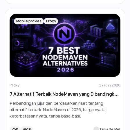
Mobile proxies
Proxy
Proxy
17/07/2026
7 Alternatif Terbaik NodeMaven yang Dibandingkan
di 2026
Perbandingan jujur dan berdasarkan riset tentang
alternatif terbaik NodeMaven di 2026, harga nyata,
keterbatasan nyata, tanpa basa-basi.
0
16
Tania De Mel