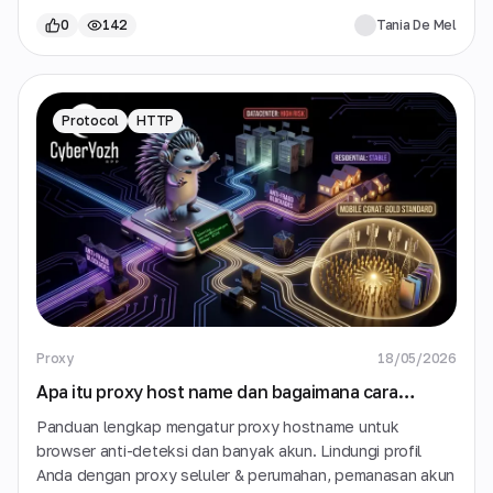
0
142
Tania De Mel
Protocol
HTTP
Proxy
18/05/2026
Apa itu proxy host name dan bagaimana cara
setting untuk otomatisasi yang aman?
Panduan lengkap mengatur proxy hostname untuk
browser anti-deteksi dan banyak akun. Lindungi profil
Anda dengan proxy seluler & perumahan, pemanasan akun