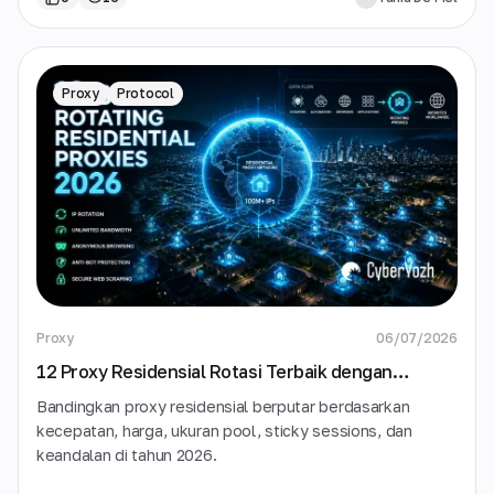
Proxy
Protocol
Proxy
06/07/2026
12 Proxy Residensial Rotasi Terbaik dengan
Bandwidth Tidak Terbatas di 2026
Bandingkan proxy residensial berputar berdasarkan
kecepatan, harga, ukuran pool, sticky sessions, dan
keandalan di tahun 2026.