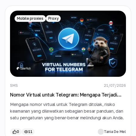
Mobile proxies
Proxy
SMS
21/07/2026
Nomor Virtual untuk Telegram: Mengapa Terjadi
Error «Invalid Number»
Mengapa nomor virtual untuk Telegram ditolak, risiko
keamanan yang dilewatkan sebagian besar panduan, dan
satu pengaturan yang benar-benar melindungi akun Anda.
0
11
Tania De Mel