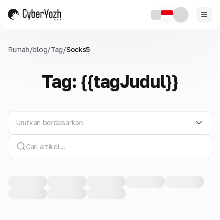
Rumah
/
blog
/
Tag
/
Socks5
Tag: {{tagJudul}}
Urutkan berdasarkan