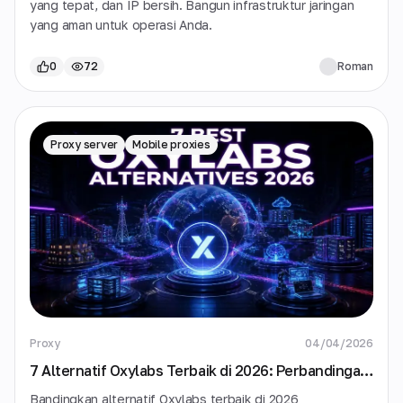
yang tepat, dan IP bersih. Bangun infrastruktur jaringan
yang aman untuk operasi Anda.
0
72
Roman
Proxy server
Mobile proxies
Proxy
04/04/2026
7 Alternatif Oxylabs Terbaik di 2026: Perbandingan
Penyedia Proxy Terjangkau
Bandingkan alternatif Oxylabs terbaik di 2026