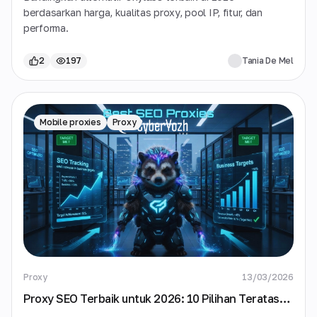
berdasarkan harga, kualitas proxy, pool IP, fitur, dan
performa.
2
197
Tania De Mel
Mobile proxies
Proxy
Proxy
13/03/2026
Proxy SEO Terbaik untuk 2026: 10 Pilihan Teratas
untuk Pelacakan Peringkat & Data SERP