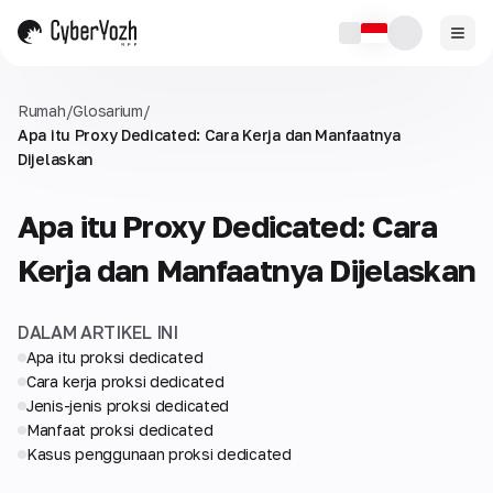
Rumah
/
Glosarium
/
Apa itu Proxy Dedicated: Cara Kerja dan Manfaatnya
Dijelaskan
Apa itu Proxy Dedicated: Cara
Kerja dan Manfaatnya Dijelaskan
DALAM ARTIKEL INI
Apa itu proksi dedicated
Cara kerja proksi dedicated
Jenis-jenis proksi dedicated
Manfaat proksi dedicated
Kasus penggunaan proksi dedicated