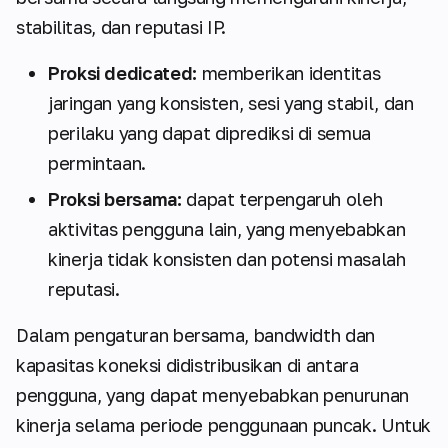
stabilitas, dan reputasi IP.
Proksi dedicated:
memberikan identitas
jaringan yang konsisten, sesi yang stabil, dan
perilaku yang dapat diprediksi di semua
permintaan.
Proksi bersama:
dapat terpengaruh oleh
aktivitas pengguna lain, yang menyebabkan
kinerja tidak konsisten dan potensi masalah
reputasi.
Dalam pengaturan bersama, bandwidth dan
kapasitas koneksi didistribusikan di antara
pengguna, yang dapat menyebabkan penurunan
kinerja selama periode penggunaan puncak. Untuk