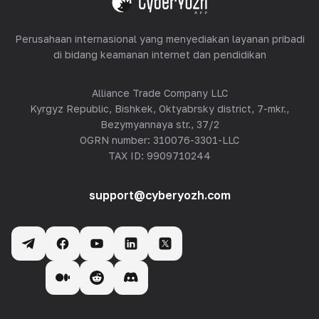
Perusahaan internasional yang menyediakan layanan pribadi
di bidang keamanan internet dan pendidikan
Alliance Trade Company LLC
Kyrgyz Republic, Bishkek, Oktyabrsky district, 7-mkr.,
Bezymyannaya str., 37/2
OGRN number: 310076-3301-LLC
TAX ID: 9909710244
support@cyberyozh.com