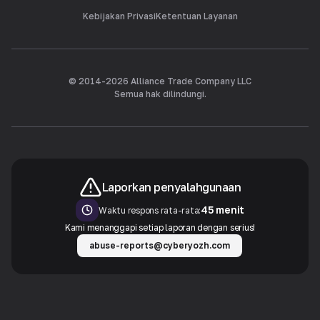
Kebijakan Privasi
Ketentuan Layanan
© 2014-
2026
Alliance Trade Company LLC
Semua hak dilindungi.
Laporkan penyalahgunaan
45 menit
Waktu respons rata-rata:
Kami menanggapi setiap laporan dengan serius!
abuse-reports@cyberyozh.com