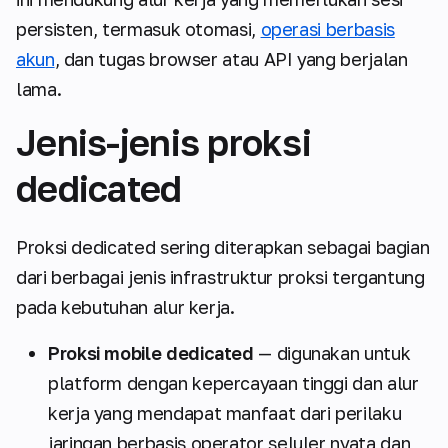
persisten, termasuk otomasi,
operasi berbasis
akun
, dan tugas browser atau API yang berjalan
lama.
Jenis-jenis proksi
dedicated
Proksi dedicated sering diterapkan sebagai bagian
dari berbagai jenis infrastruktur proksi tergantung
pada kebutuhan alur kerja.
Proksi mobile dedicated
— digunakan untuk
platform dengan kepercayaan tinggi dan alur
kerja yang mendapat manfaat dari perilaku
jaringan berbasis operator seluler nyata dan