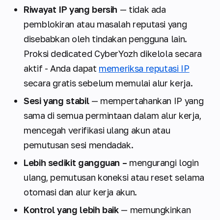
Riwayat IP yang bersih
— tidak ada
pemblokiran atau masalah reputasi yang
disebabkan oleh tindakan pengguna lain.
Proksi dedicated CyberYozh dikelola secara
aktif - Anda dapat
memeriksa reputasi IP
secara gratis sebelum memulai alur kerja.
Sesi yang stabil
— mempertahankan IP yang
sama di semua permintaan dalam alur kerja,
mencegah verifikasi ulang akun atau
pemutusan sesi mendadak.
Lebih sedikit gangguan –
mengurangi login
ulang, pemutusan koneksi atau reset selama
otomasi dan alur kerja akun.
Kontrol yang lebih baik
— memungkinkan