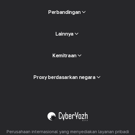
Siaran Pers
Buku gratis
Perbandingan
Lainnya
Akses API
Kemitraan
Integrasi
Glosarium
Lihat semua
Program Mitra
Proxy berdasarkan negara
Dijual kembali
Peralatan Hosting
Lihat semua
Perusahaan internasional yang menyediakan layanan pribadi