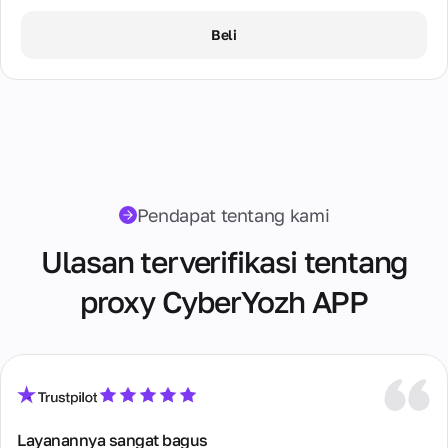
dan
Tersedia
Saxony
1 Hari / ∞ GB / $6.00
New Zealand
dari 08:00
Pengembalian
Beli
sampai
Tim
Dana
State of Berlin
7 Hari / ∞ GB / $32.00
Poland
22:00
Kami
Promosi
GMT+0
Beberapa
Tbilisi
dan
15 Hari / ∞ GB / $64.00
(hanya pada
Portugal
kata
Diskon
hari kerja).
tentang
Texas
30 Hari / ∞ GB / $116.00
Romania
tim kami
Email
Virginia
Spain
dukungan
Tentang
Washington
Cara klasik
Perusahaan
Pendapat tentang kami
Sweden
untuk
Sejarah
komunikasi
Ukraine
Ulasan terverifikasi tentang
pengembangan
untuk
perusahaan,
pertanyaan
misi dan nilai-
proxy CyberYozh APP
mendetail dan
nilai kami.
korespondensi
Kenali tim
resmi. Respon
profesional.
dijamin dalam
waktu 24 jam
Kontak
Semua cara
untuk
Layanannya sangat bagus