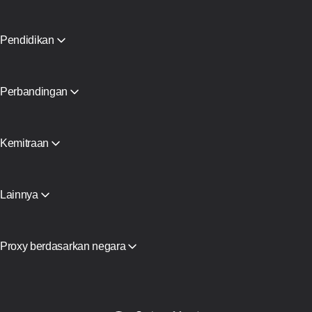
Blog dan artikel
Mitra
Siaran Pers
Pendidikan
Buku gratis
Perbandingan
CyberYozh App vs SOAX
CyberYozh App vs Proxy Seller
CyberYozh App vs NetNut
Kemitraan
CyberYozh App vs NodeMaven
Program Mitra
View all
Menjual Kembali
Peralatan Hosting
Lainnya
Akses API
Integrasi
Glosarium
Proxy berdasarkan negara
Vietnam
AS
Germany
United Kingdom