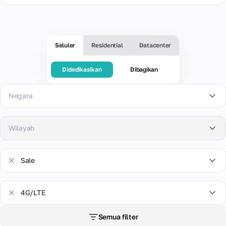
alamat IP
virtual
Kecepatan
online,
Pelajari semua
Sewa
tinggi
iklan, dan
Datacenter
tentang
nomor
dan
langganan
Proxy
alamat IP:
Blog
Didedikasikan
seluler
Bantuan
kemampuan
dengan
berkecepatan
keluhan,
Bahan
Statis
yang
untuk
kontrol
Seluler
Residential
Datacenter
tinggi dari
peringkat
yang
kompatibel
mengubah
Satu
pengeluaran
pusat data di
keandalan,
berguna
dengan
IP
alamat
penuh.
seluruh dunia
dan data
Pangkalan
layanan
Didedikasikan
Dibagikan
secara
IP
penting
online
pengetahuan
manual
yang
lainnya
Solusi AI
Kartu
populer.
didedikasikan
Dokumentasi
Lebih
Infrastruktur
Negara
saya
Dibagikan
untuk
lengkap untuk
banyak
Didedikasikan
untuk alur
seluruh
semua produk
Pemeriksaan
Satu
tentang
Lebih
kerja AI
Statis
periode
dan layanan
perangkat
nomor
proxy
lanjut
sewa.
lebih
kami. Jawaban
Wilayah
untuk
telepon
tentang
Hanya
dari
untuk
banyak
Mitra
Evaluasi
Populer
aktivasi
router
2
pertanyaan
pengguna,
Katalog
keandalan
Diskon
dan
juta
Arizona
yang sering
tanpa
AS
proxy
nomor ponsel
dan
Sale
modem
alamat
diajukan dan
kemampuan
menggunakan
bonus
Nomor
nyata
IP
petunjuk
Brandenburg
untuk
United Kingdom
sistem anti-
dari
saya
di
dari
penggunaan.
mengubah
Proxy
Premium
penipuan
mitra
120+
pusat
British Columbia
IP
4G/LTE
saya
kami
Germany
negara.
data
secara
Sale
Dukungan
di
manual.
California
Cek
Antarctica
di
seluruh
Semua filter
4G/LTE
Kasus
Informasi
kartu
Baru
New
Premium
dunia.