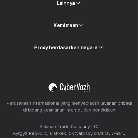
Lainnya
Akses API
Kemitraan
Integrasi
Glosarium
Lihat semua
Program Mitra
Proxy berdasarkan negara
Dijual kembali
Peralatan Hosting
Lihat semua
Perusahaan internasional yang menyediakan layanan pribadi
di bidang keamanan internet dan pendidikan
Alliance Trade Company LLC
Kyrgyz Republic, Bishkek, Oktyabrsky district, 7-mkr.,