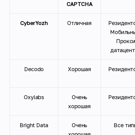
CAPTCHA
CyberYozh
Отличная
Резидент
Мобильн
Прокс
датацент
Decodo
Хорошая
Резидент
Oxylabs
Очень
Резидент
хорошая
Bright Data
Очень
Все тип
хорошая