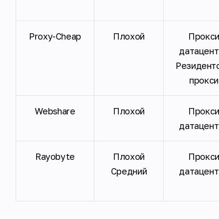
Proxy-Cheap
Плохой
Прокс
датацент
Резидент
прокси
Webshare
Плохой
Прокс
датацент
Rayobyte
Плохой
Прокс
Средний
датацент