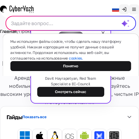
Очистить чат
Главная
/
Прокси
/
Мобильные прокси
/
Sale
/
4G/LTE
English
Прокси
Мы используем файлы cookie, чтобы сделать нашу платформу
Русский
удобной. Никакая корпорация не получит данные о вашей
Приватные (выделенные)
активности. Продолжая использовать наш веб-сайт, вы
Українська
соглашаетесь на использование
cookies.
мобильные 4G/LTE прокси - Sale
Бесплатный вебинар
Мобильные
СМС
Теневая сторона прокси: типы,
Понятно
(4G/5G)
Español
схемы и риски
На основе
Арендуйте приватные, быстрые и надежные
Português
Davit Hayrapetyan, Red Team
реальных
Specialist в EC-Council
мобильных
Резидентские
мобильные прокси (LTE/4G/5G). Воспользуйтесь
Карты
устройств
繁體中文
номера
Смотреть сейчас
высоким уровнем доверия онлайн-сервисов, чистым IP
Есть какие-то вопросы?
Забудьте о
и отсутствие капчи!
Tiếng Việt
проблемах
Резидентские
активации и
Виртуальные
Сервисы
Реальные
Приватные
Bahasa Indonesia
блокировках
карты
Гайды
Показать все
интернет-
выделенные
Безопасные
провайдеры,
Персональное
виртуальные
множество гео
Виртуальные
4G/5G
банковские
Оценка
номера
Информация
устройство.
карты для