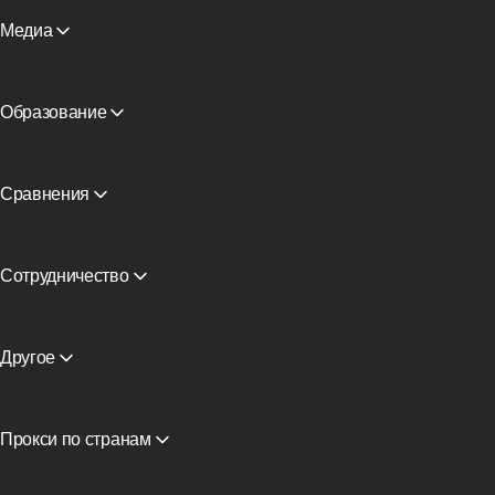
Каталог прокси
Прокси для AI-агента
Медиа
Бесплатные прокси
Смотреть все
Блог и статьи
Партнеры
СМИ о нас
Образование
Академия
Бесплатная книга
Сравнения
CyberYozh App vs SOAX
CyberYozh App vs Proxy Seller
CyberYozh App vs NetNut
Сотрудничество
CyberYozh App против NodeMaven
Партнёрская программа
View all
Реселлинг
Хостинг оборудования
Другое
Доступ к API
Интеграция
Глоссарий
Прокси по странам
Вьетнам
США