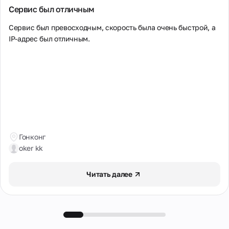
Сервис был отличным
сотрудничество
для партнёров,
Сервис был превосходным, скорость была очень быстрой, а 
реселлеров и
владельцев
IP-адрес был отличным.
оборудования для
прокси.
Партнёрская
программа
Реселлинг
Хостинг
оборудования
Гонконг
oker kk
Читать далее