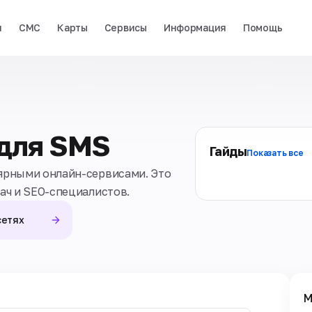
и
СМС
Карты
Сервисы
Информация
Помощь
 для SMS
Гайды
Показать все
ярными онлайн-сервисами. Это
ач и SEO-специалистов.
сетях
М