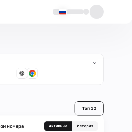
Топ 10
ои номера
Активные
История