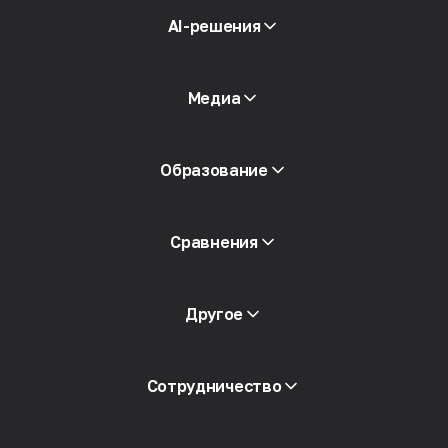
Мобильные прокси
AI-решения
Резидентские прокси
СМС
Проверка репутации
Медиа
Каталог прокси
Бесплатные прокси
Смотреть все
Блог и статьи
Образование
Партнеры
СМИ о нас
Академия
Сравнения
Бесплатная книга
Другое
Доступ к API
Сотрудничество
Интеграция
Глоссарий
Смотреть все