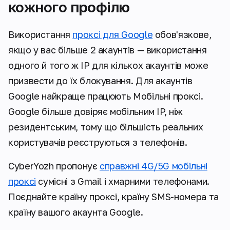
кожного профілю
Використання
проксі для Google
обов'язкове,
якщо у вас більше 2 акаунтів — використання
одного й того ж IP для кількох акаунтів може
призвести до їх блокування. Для акаунтів
Google найкраще працюють Мобільні проксі.
Google більше довіряє мобільним IP, ніж
резидентським, тому що більшість реальних
користувачів реєструються з телефонів.
CyberYozh пропонує
справжні 4G/5G мобільні
проксі
сумісні з Gmail і хмарними телефонами.
Поєднайте країну проксі, країну SMS-номера та
країну вашого акаунта Google.