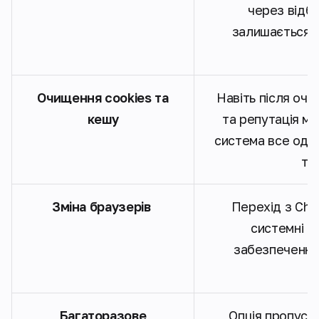
через відби
залишається р
Очищення cookies та
Навіть після очи
кешу
та репутація м
система все одно
то
Зміна браузерів
Перехід з Chro
системні с
забезпечення
Багаторазове
Опція пропуск