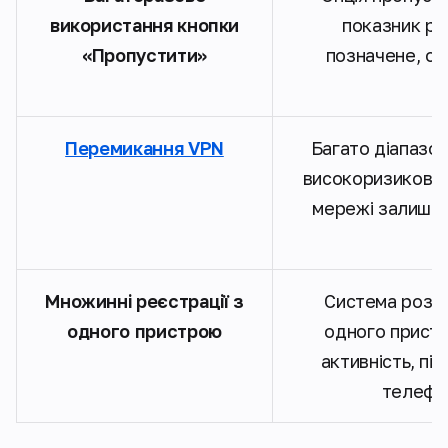
використання кнопки
показник ри
«Пропустити»
позначене, оп
Перемикання VPN
Багато діапазон
високоризикові. 
мережі залишає
Множинні реєстрації з
Система розгл
одного пристрою
одного пристр
активність, пі
телефон