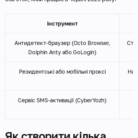
Інструмент
Антидетект-браузер (Octo Browser,
Ств
Dolphin Anty або GoLogin)
Резидентські або мобільні проксі
Над
Сервіс SMS-активації (CyberYozh)
Як створити кілька