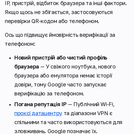
IP, пристрій, відбиток браузера та інші фактори.
Якщо щось не збігається, застосовуються
перевірки QR-кодом або телефоном.
Ось що підвищує ймовірність верифікації за
телефоном:
Новий пристрій або чистий профіль
браузера
— У свіжого ноутбука, нового
браузера або емулятора немає історії
довіри, тому Google часто запускає
верифікацію за телефоном.
Погана репутація IP
— Публічний Wi-Fi,
проксі датацентру
та діапазони VPN є
спільними та часто використовуються для
зловживань. Google позначає їх.