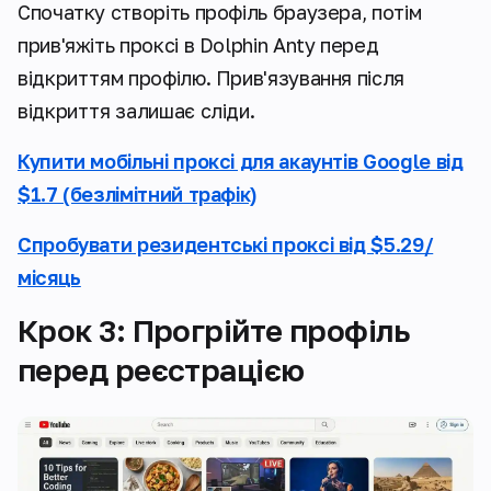
Спочатку створіть профіль браузера, потім
прив'яжіть проксі в Dolphin Anty перед
відкриттям профілю. Прив'язування після
відкриття залишає сліди.
Купити мобільні проксі для акаунтів Google від
$1.7 (безлімітний трафік)
Спробувати резидентські проксі від $5.29/
місяць
Крок 3: Прогрійте профіль
перед реєстрацією