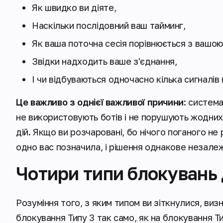
Як швидко ви діяте,
Наскільки послідовний ваш тайминг,
Як ваша поточна сесія порівнюється з вашо
Звідки надходить ваше з'єднання,
І чи відбуваються одночасно кілька сигналів 
Це важливо з однієї важливої причини
: система
не використовують ботів і не порушують жодни
дій. Якщо ви розчаровані, бо нічого поганого не 
одно вас позначила, і рішення однакове незалеж
Чотири типи блокувань д
Розуміння того, з яким типом ви зіткнулися, виз
блокування Типу 3 так само, як на блокування Ти