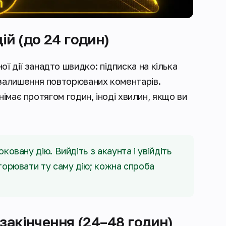
ій (до 24 годин)
 дії занадто швидко: підписка на кілька
 залишення повторюваних коментарів.
знімає протягом годин, іноді хвилин, якщо ви
ковану дію. Вийдіть з акаунта і увійдіть
торювати ту саму дію; кожна спроба
 закінчення (24–48 годин)