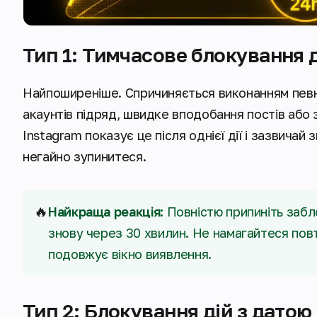
Тип 1: Тимчасове блокування д
Найпоширеніше. Спричиняється виконанням певної
акаунтів підряд, швидке вподобання постів або
Instagram показує це після однієї дії і зазвичай 
негайно зупинитеся.
🔥
Найкраща реакція:
Повністю припиніть забло
знову через 30 хвилин. Не намагайтеся пов
подовжує вікно виявлення.
Тип 2: Блокування дій з датою