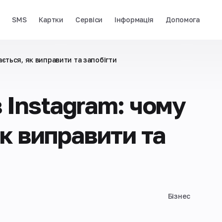
і
SMS
Картки
Сервіси
Інформація
Допомога
ається, як виправити та запобігти
 Instagram: чому
як виправити та
Бізнес