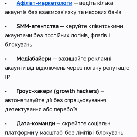
•
Афіліат-маркетологи
— ведіть кілька
акаунтів без взаємозв'язку та масових банів
•
SMM-агентства
— керуйте клієнтськими
акаунтами без постійних логінів, флагів і
блокувань
•
Медіабайери
— захищайте рекламні
акаунти від відключень через погану репутацію
IP
•
Гроус-хакери (growth hackers)
—
автоматизуйте дії без спрацьовування
детектування або перебоїв
•
Дата-команди
— скрейпте соціальні
платформи у масштабі без лімітів і блокувань