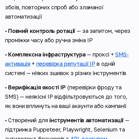
збоїв, повторних спроб або зламаної
автоматизації
•
Повний контроль ротації
— за запитом, через
проміжки часу або ручна зміна IP
•
Комплексна інфраструктура
— проксі +
SMS-
активація
+
перевірка репутації IP
в одній
системі — ніяких зшивок з різних інструментів
•
Верифікація якості IP
(перевірки фроду та
SMS) — неякісні IP відфільтровуються до того,
як вони вплинуть на ваші акаунти або кампанії
• Створений для
інструментів автоматизації
—
підтримка Puppeteer, Playwright, Selenium та
антидетект-браузерів з
API-доступом