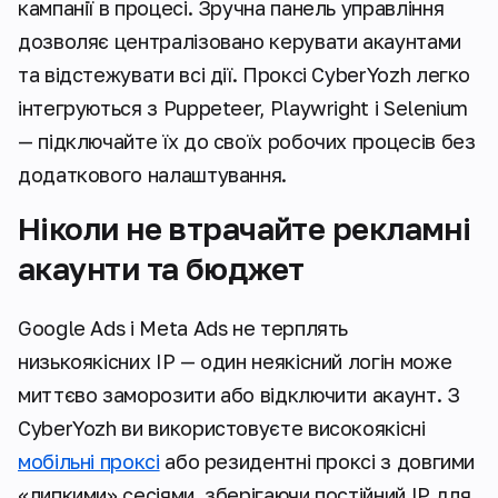
кампанії в процесі. Зручна панель управління
дозволяє централізовано керувати акаунтами
та відстежувати всі дії. Проксі CyberYozh легко
інтегруються з Puppeteer, Playwright і Selenium
— підключайте їх до своїх робочих процесів без
додаткового налаштування.
Ніколи не втрачайте рекламні
акаунти та бюджет
Google Ads і Meta Ads не терплять
низькоякісних IP — один неякісний логін може
миттєво заморозити або відключити акаунт. З
CyberYozh ви використовуєте високоякісні
мобільні проксі
або резидентні проксі з довгими
«липкими» сесіями, зберігаючи постійний IP для