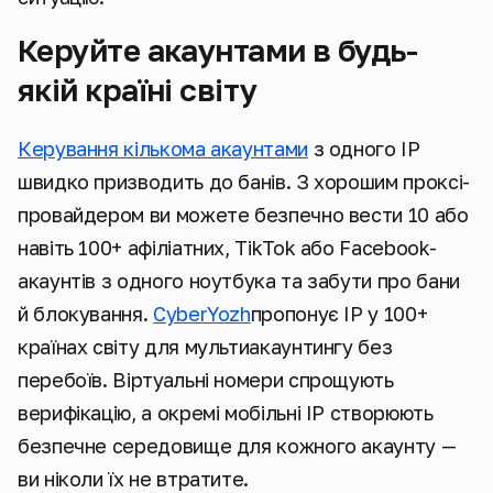
Керуйте акаунтами в будь-
якій країні світу
Керування кількома акаунтами
з одного IP
швидко призводить до банів. З хорошим проксі-
провайдером ви можете безпечно вести 10 або
навіть 100+ афіліатних, TikTok або Facebook-
акаунтів з одного ноутбука та забути про бани
й блокування.
CyberYozh
пропонує IP у 100+
країнах світу для мультиакаунтингу без
перебоїв. Віртуальні номери спрощують
верифікацію, а окремі мобільні IP створюють
безпечне середовище для кожного акаунту —
ви ніколи їх не втратите.