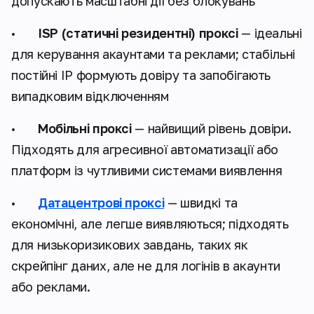
допускають масштабні дії без блокувань
•
ISP (статичні резидентні) проксі
— ідеальні
для керування акаунтами та реклами; стабільні
постійні IP формують довіру та запобігають
випадковим відключенням
•
Мобільні проксі
— найвищий рівень довіри.
Підходять для агресивної автоматизації або
платформ із чутливими системами виявлення
•
Датацентрові проксі
— швидкі та
економічні, але легше виявляються; підходять
для низькоризикових завдань, таких як
скрейпінг даних, але не для логінів в акаунти
або реклами.