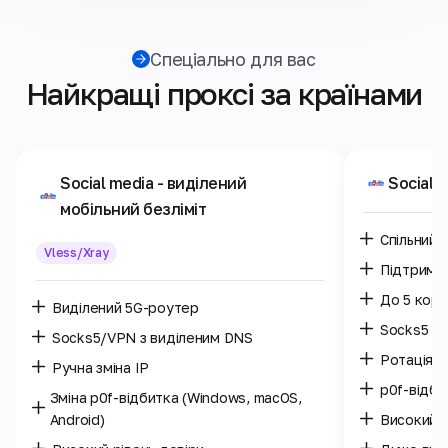
Спеціально для вас
Найкращі проксі за країнами
Social media
- виділений
Social 
мобільний безліміт
Спільний 
Vless/Xray
Підтримк
До 5 кори
Виділений 5G-роутер
Socks5 /
Socks5/VPN з виділеним DNS
Ротація I
Ручна зміна IP
p0f-відб
Зміна p0f-відбитка (Windows, macOS,
Android)
Високий р