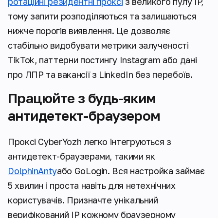
ротаційні резидентні проксі
з великого пулу IP,
тому запити розподіляються та залишаються
нижче порогів виявлення. Це дозволяє
стабільно видобувати метрики залученості
TikTok, паттерни постингу Instagram або дані
про ЛПР та вакансії з LinkedIn без перебоїв.
Працюйте з будь-яким
антидетект-браузером
Проксі CyberYozh легко інтегруються з
антидетект-браузерами, такими як
DolphinAnty
або GoLogin. Вся настройка займає
5 хвилин і проста навіть для нетехнічних
користувачів. Призначте унікальний
верифікований IP кожному браузерному