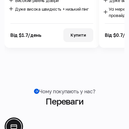
Високий рівень довіри
Дуже висо
Дуже висока швидкість + низький пінг
Усі мереж
провайде
Від $1.7/день
Від $0.7/д
Купити
Чому покупають у нас?
Переваги