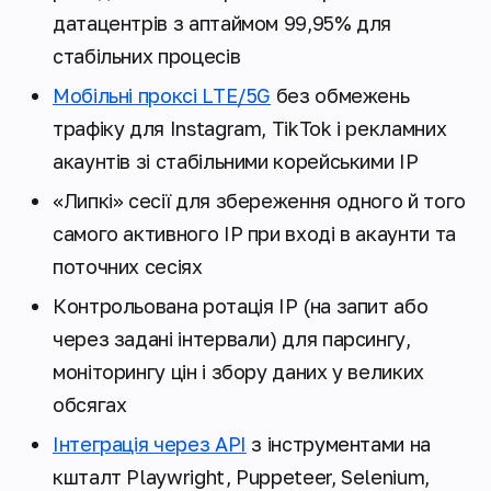
датацентрів з аптаймом 99,95% для
стабільних процесів
Мобільні проксі LTE/5G
без обмежень
трафіку для Instagram, TikTok і рекламних
акаунтів зі стабільними корейськими IP
«Липкі» сесії для збереження одного й того
самого активного IP при вході в акаунти та
поточних сесіях
Контрольована ротація IP (на запит або
через задані інтервали) для парсингу,
моніторингу цін і збору даних у великих
обсягах
Інтеграція через API
з інструментами на
кшталт Playwright, Puppeteer, Selenium,