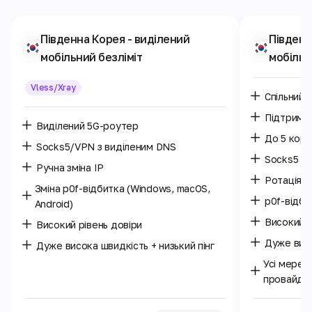
Південна Корея
- виділений
Південн
мобільний безліміт
мобільн
Vless/Xray
Спільний 
Підтримк
Виділений 5G-роутер
До 5 кори
Socks5/VPN з виділеним DNS
Socks5 /
Ручна зміна IP
Ротація I
Зміна p0f-відбитка (Windows, macOS,
p0f-відб
Android)
Високий р
Високий рівень довіри
Дуже висо
Дуже висока швидкість + низький пінг
Усі мереж
провайде