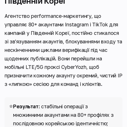
Південній Кореї
Агентство performance-маркетингу, що
управляє 80+ акаунтами Instagram і TikTok для
кампаній у Південній Кореї, постійно стикалося
зі зв'язуванням акаунтів, блокуваннями входу та
нескінченними циклами верифікації під час
щоденних публікацій. Вони перейшли на
мобільні LTE/5G проксі CyberYozh, щоб
призначити кожному акаунту окремий, чистий IP
з «липкою» сесією для команд і клієнтів.
⭐
Результат
: стабільні операції з
множинними акаунтами на 80+ профілях з
послідовною корейською ідентичністю;