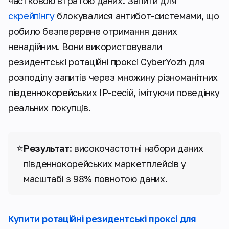
частковою втратою даних. Запити для
скрейпінгу
блокувалися антибот-системами, що
робило безперервне отримання даних
ненадійним. Вони використовували
резидентські ротаційні проксі CyberYozh для
розподілу запитів через множину різноманітних
південнокорейських IP-сесій, імітуючи поведінку
реальних покупців.
⭐
Результат
: високочастотні набори даних
південнокорейських маркетплейсів у
масштабі з 98% повнотою даних.
Купити ротаційні резидентські проксі для