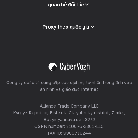
Truy cập API
quan hệ đối tác
Tích hợp
Thuật ngữ
Xem tất cả
Chương trình đối tác
Proxy theo quốc gia
Bán lại
Lưu trữ thiết bị
Xem tất cả
Công ty quốc tế cung cấp các dịch vụ tư nhân trong lĩnh vực
an ninh và giáo dục Internet
Alliance Trade Company LLC
Kyrgyz Republic, Bishkek, Oktyabrsky district, 7-mkr.,
Bezymyannaya str., 37/2
OGRN number: 310076-3301-LLC
TAX ID: 9909710244