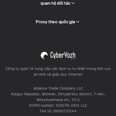
Truy cập API
quan hệ đối tác
Tích hợp
Thuật ngữ
Xem tất cả
Chương trình đối tác
Proxy theo quốc gia
Bán lại
Lưu trữ thiết bị
Xem tất cả
Công ty quốc tế cung cấp các dịch vụ tư nhân trong lĩnh vực
an ninh và giáo dục Internet
Alliance Trade Company LLC
Kyrgyz Republic, Bishkek, Oktyabrsky district, 7-mkr.,
Bezymyannaya str., 37/2
OGRN number: 310076-3301-LLC
TAX ID: 9909710244