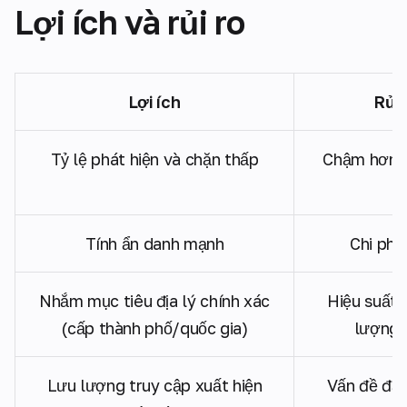
Lợi ích và rủi ro
Lợi ích
Rủi 
Tỷ lệ phát hiện và chặn thấp
Chậm hơn p
Tính ẩn danh mạnh
Chi phí
Nhắm mục tiêu địa lý chính xác
Hiệu suất 
(cấp thành phố/quốc gia)
lượng t
Lưu lượng truy cập xuất hiện
Vấn đề đạ