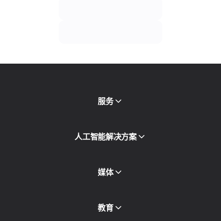
服务
移动代理
人工智能解决方案
住宅代理
SMS
欺诈得分检查
媒体
代理目录
免费代理
查看全部
博客和文章
教育
合作伙伴