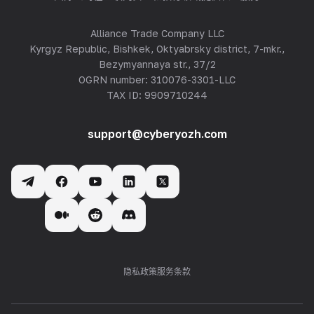
Alliance Trade Company LLC
Kyrgyz Republic, Bishkek, Oktyabrsky district, 7-mkr.,
Bezymyannaya str., 37/2
OGRN number: 310076-3301-LLC
TAX ID: 9909710244
support@cyberyozh.com
隐私政策
服务条款