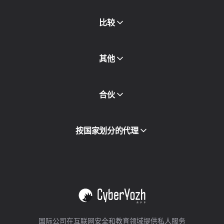
新闻稿
免费书
比较
其他
API访问
合伙
集成
词汇表
查看全部
合作伙伴计划
按国家划分的代理
转售
设备托管
查看全部
国际公司在互联网安全和教育领域提供私人服务