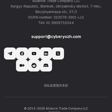
Alliance Trade Company LLC
Kyrgyz Republic, Bishkek, Oktyabrsky district, 7-mkr.,
Bezymyannaya str., 37/2
OGRN number: 310076-3301-LLC
TAX ID: 9909710244
support@cyberyozh.com
隐私政策
服务条款
© 2014-
2026
Alliance Trade Company LLC