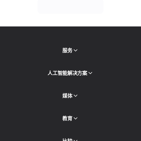
服务
移动代理
人工智能解决方案
住宅代理
SMS
欺诈得分检查
媒体
代理目录
免费代理
查看全部
博客和文章
教育
合作伙伴
新闻稿
免费书