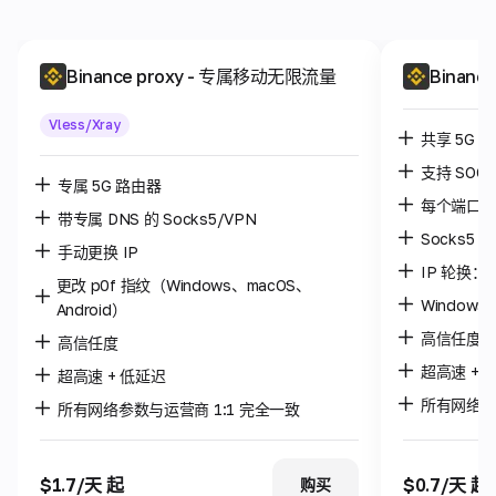
Binance proxy
- 专属移动无限流量
Binance
Vless/Xray
共享 5G 
支持 SOC
专属 5G 路由器
每个端口最
带专属 DNS 的 Socks5/VPN
Socks5 /
手动更换 IP
IP 轮换：每
更改 p0f 指纹（Windows、macOS、
Windows 
Android）
高信任度
高信任度
超高速 + 
超高速 + 低延迟
所有网络参
所有网络参数与运营商 1:1 完全一致
$1.7/天 起
$0.7/天 起
购买