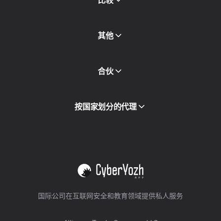
比较
其他
API访问
合伙
集成
词汇表
查看全部
合作伙伴计划
按国家划分的代理
转售
设备托管
查看全部
国际公司在互联网安全和教育领域提供私人服务