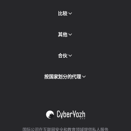
新闻稿
免费书
比较
其他
API访问
合伙
集成
词汇表
查看全部
合作伙伴计划
按国家划分的代理
转售
设备托管
查看全部
国际公司在互联网安全和教育领域提供私人服务