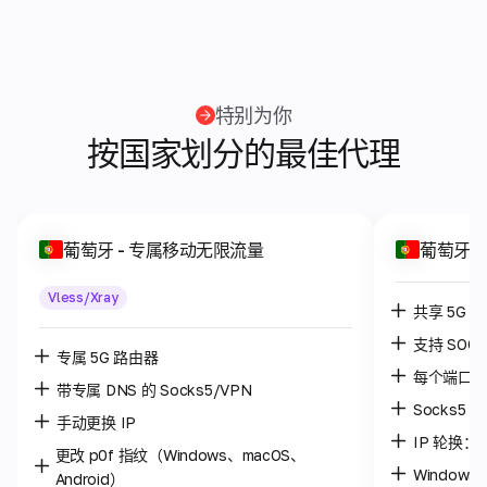
特别为你
按国家划分的最佳代理
葡萄牙
- 专属移动无限流量
葡萄牙
Vless/Xray
共享 5G 
支持 SOC
专属 5G 路由器
每个端口最
带专属 DNS 的 Socks5/VPN
Socks5 /
手动更换 IP
IP 轮换：每
更改 p0f 指纹（Windows、macOS、
Windows 
Android）