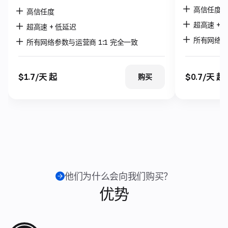
高信任度
高信任度
超高速 + 
超高速 + 低延迟
所有网络参
所有网络参数与运营商 1:1 完全一致
$1.7/天 起
$0.7/天 起
购买
他们为什么会向我们购买？
优势