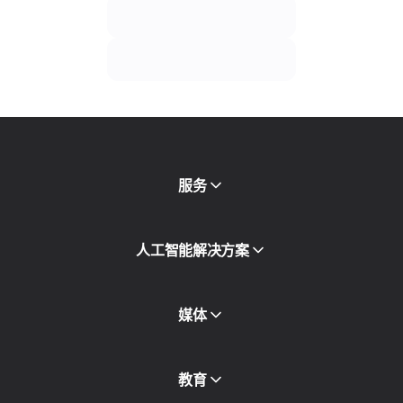
服务
移动代理
人工智能解决方案
住宅代理
SMS
欺诈得分检查
媒体
代理目录
免费代理
查看全部
博客和文章
教育
合作伙伴