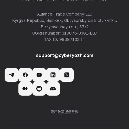
Alliance Trade Company LLC
Kyrgyz Republic, Bishkek, Oktyabrsky district, 7-mkr.,
Bezymyannaya str., 37/2
OGRN number: 310076-3301-LLC
TAX ID: 9909710244
support@cyberyozh.com
隐私政策
服务条款