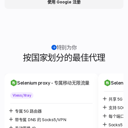
使用 Google 注册
特别为你
按国家划分的最佳代理
Selenium proxy
- 专属移动无限流量
Seleniu
Vless/Xray
共享 5G 
支持 SOC
专属 5G 路由器
每个端口最
带专属 DNS 的 Socks5/VPN
Socks5 /