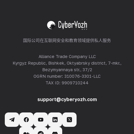
查看全部
国际公司在互联网安全和教育领域提供私人服务
Alliance Trade Company LLC
Kyrgyz Republic, Bishkek, Oktyabrsky district, 7-mkr.,
Bezymyannaya str., 37/2
OGRN number: 310076-3301-LLC
TAX ID: 9909710244
support@cyberyozh.com