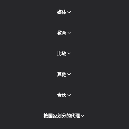
SMS
欺诈得分检查
媒体
代理目录
免费代理
查看全部
博客和文章
教育
合作伙伴
新闻稿
免费书
比较
其他
API访问
合伙
集成
词汇表
查看全部
合作伙伴计划
按国家划分的代理
转售
设备托管