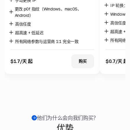
手动更换 IP
IP 轮换：每
更改 p0f 指纹（Windows、macOS、
Windows 
Android）
高信任度
高信任度
超高速 + 
超高速 + 低延迟
所有网络参
所有网络参数与运营商 1:1 完全一致
$1.7/天 起
$0.7/天 起
购买
他们为什么会向我们购买？
优势