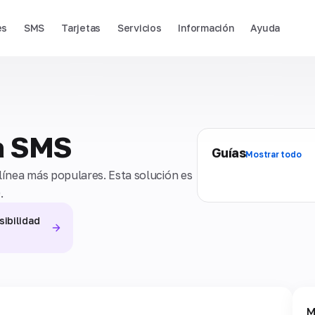
es
SMS
Tarjetas
Servicios
Información
Ayuda
ra SMS
Guías
Mostrar todo
línea más populares. Esta solución es
.
sibilidad
M