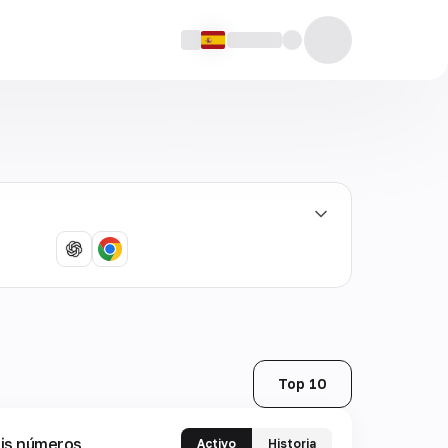
Top 10
is números
Activo
Historia