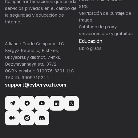
Compañía internacional que brinda
SMS
servicios privados en el campo de
Verificación de puntaje de
la seguridad y educación de
fraude
Internet
Catálogo de proxy
servidores proxy gratuitos
Educación
Alliance Trade Company LLC
Libro gratis
Kyrgyz Republic, Bishkek,
Oktyabrsky district, 7-mkr.,
Bezymyannaya str., 37/2
OGRN number: 310076-3301-LLC
TAX ID: 9909710244
support@cyberyozh.com