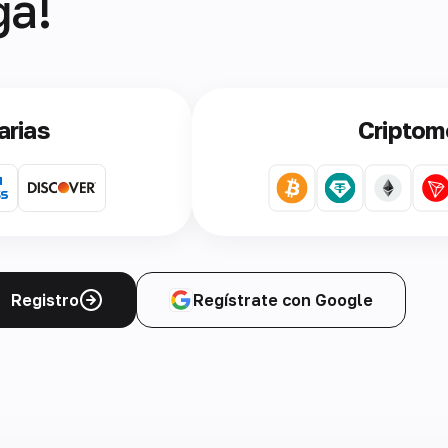
ga!
arias
Cripto
Registro
Regístrate con Google