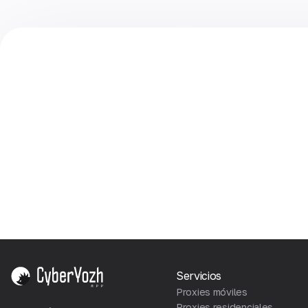
Servicios
Proxies móviles
Proxies residenciales