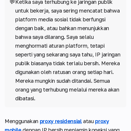
💬
Ketika saya terhubung ke jaringan publik
untuk bekerja, saya sering mencatat bahwa
platform media sosial tidak berfungsi
dengan baik, atau bahkan menunjukkan
bahwa saya dilarang. Saya selalu
menghormati aturan platform, tetapi
seperti yang sekarang saya tahu, IP jaringan
publik biasanya tidak terlalu bersih. Mereka
digunakan oleh ratusan orang setiap hari.
Mereka mungkin sudah ditandai. Semua
orang yang terhubung melalui mereka akan
dibatasi.
Menggunakan
proxy residensial
atau
proxy
mobile
dengan IP bersih menjamin koneksi yang