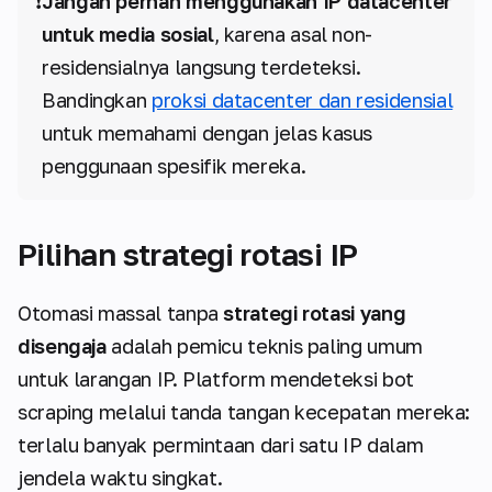
Jangan pernah menggunakan IP datacenter
untuk media sosial
, karena asal non-
residensialnya langsung terdeteksi.
Bandingkan
proksi datacenter dan residensial
untuk memahami dengan jelas kasus
penggunaan spesifik mereka.
Pilihan strategi rotasi IP
Otomasi massal tanpa
strategi rotasi yang
disengaja
adalah pemicu teknis paling umum
untuk larangan IP. Platform mendeteksi bot
scraping melalui tanda tangan kecepatan mereka:
terlalu banyak permintaan dari satu IP dalam
jendela waktu singkat.