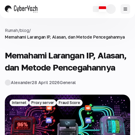
Rumah
/
blog
/
Memahami Larangan IP, Alasan, dan Metode Pencegahannya
Memahami Larangan IP, Alasan,
dan Metode Pencegahannya
Alexander
28 April 2026
General
Internet
Proxy server
Fraud Score