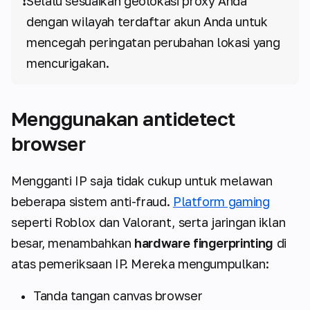
❗
Selalu sesuaikan geolokasi proxy Anda
dengan wilayah terdaftar akun Anda untuk
mencegah peringatan perubahan lokasi yang
mencurigakan.
Menggunakan antidetect
browser
Mengganti IP saja tidak cukup untuk melawan
beberapa sistem anti-fraud.
Platform gaming
seperti Roblox dan Valorant, serta jaringan iklan
besar, menambahkan
hardware fingerprinting
di
atas pemeriksaan IP. Mereka mengumpulkan:
Tanda tangan canvas browser