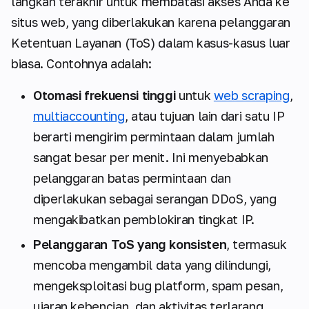
langkah terakhir untuk membatasi akses Anda ke
situs web, yang diberlakukan karena pelanggaran
Ketentuan Layanan (ToS) dalam kasus-kasus luar
biasa. Contohnya adalah:
Otomasi frekuensi tinggi
untuk
web scraping
,
multiaccounting
, atau tujuan lain dari satu IP
berarti mengirim permintaan dalam jumlah
sangat besar per menit. Ini menyebabkan
pelanggaran batas permintaan dan
diperlakukan sebagai serangan DDoS, yang
mengakibatkan pemblokiran tingkat IP.
Pelanggaran ToS yang konsisten
, termasuk
mencoba mengambil data yang dilindungi,
mengeksploitasi bug platform, spam pesan,
ujaran kebencian, dan aktivitas terlarang