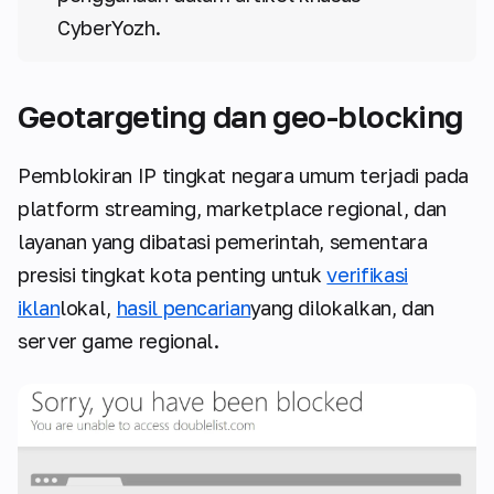
CyberYozh.
Geotargeting dan geo-blocking
Pemblokiran IP tingkat negara umum terjadi pada
platform streaming, marketplace regional, dan
layanan yang dibatasi pemerintah, sementara
presisi tingkat kota penting untuk
verifikasi
iklan
lokal,
hasil pencarian
yang dilokalkan, dan
server game regional.