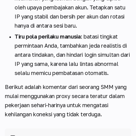
oleh upaya pembajakan akun. Tetapkan satu
IP yang stabil dan bersih per akun dan rotasi
hanya di antara sesi baru.
Tiru pola perilaku manusia
: batasi tingkat
permintaan Anda, tambahkan jeda realistis di
antara tindakan, dan hindari login simultan dari
IP yang sama, karena lalu lintas abnormal
selalu memicu pembatasan otomatis.
Berikut adalah komentar dari seorang SMM yang
mulai menggunakan proxy secara teratur dalam
pekerjaan sehari-harinya untuk mengatasi
kehilangan koneksi yang tidak terduga.