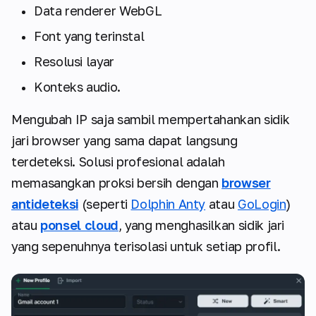
Data renderer WebGL
Font yang terinstal
Resolusi layar
Konteks audio.
Mengubah IP saja sambil mempertahankan sidik
jari browser yang sama dapat langsung
terdeteksi. Solusi profesional adalah
memasangkan proksi bersih dengan
browser
antideteksi
(seperti
Dolphin Anty
atau
GoLogin
)
atau
ponsel cloud
, yang menghasilkan sidik jari
yang sepenuhnya terisolasi untuk setiap profil.