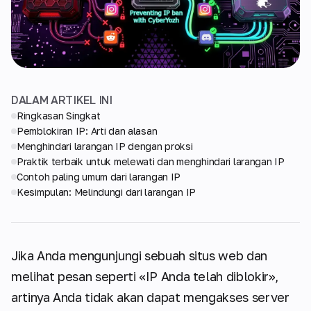
DALAM ARTIKEL INI
Ringkasan Singkat
Pemblokiran IP: Arti dan alasan
Menghindari larangan IP dengan proksi​
Praktik terbaik untuk melewati dan menghindari larangan IP
Contoh paling umum dari larangan IP
Kesimpulan: Melindungi dari larangan IP
Jika Anda mengunjungi sebuah situs web dan
melihat pesan seperti «IP Anda telah diblokir»,
artinya Anda tidak akan dapat mengakses server