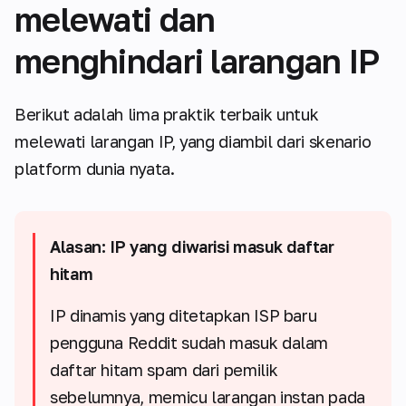
melewati dan
menghindari larangan IP
Berikut adalah lima praktik terbaik untuk
melewati larangan IP, yang diambil dari skenario
platform dunia nyata.
Alasan: IP yang diwarisi masuk daftar
hitam
IP dinamis yang ditetapkan ISP baru
pengguna Reddit sudah masuk dalam
daftar hitam spam dari pemilik
sebelumnya, memicu larangan instan pada