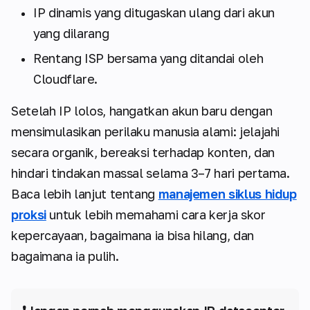
IP dinamis yang ditugaskan ulang dari akun
yang dilarang
Rentang ISP bersama yang ditandai oleh
Cloudflare.
Setelah IP lolos, hangatkan akun baru dengan
mensimulasikan perilaku manusia alami: jelajahi
secara organik, bereaksi terhadap konten, dan
hindari tindakan massal selama 3–7 hari pertama.
Baca lebih lanjut tentang
manajemen siklus hidup
proksi
untuk lebih memahami cara kerja skor
kepercayaan, bagaimana ia bisa hilang, dan
bagaimana ia pulih.
❗