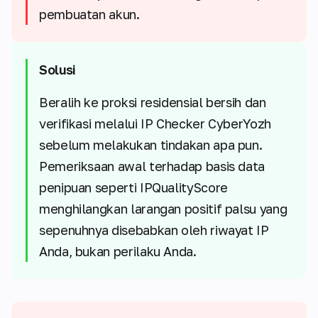
pembuatan akun.
Solusi
Beralih ke proksi residensial bersih dan
verifikasi melalui IP Checker CyberYozh
sebelum melakukan tindakan apa pun.
Pemeriksaan awal terhadap basis data
penipuan seperti IPQualityScore
menghilangkan larangan positif palsu yang
sepenuhnya disebabkan oleh riwayat IP
Anda, bukan perilaku Anda.