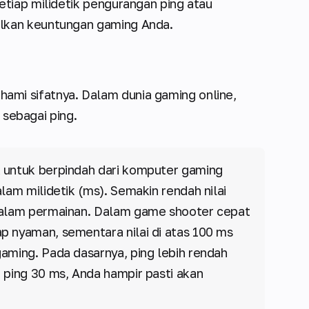
tiap milidetik pengurangan ping atau
lkan keuntungan gaming Anda.
i sifatnya. Dalam dunia gaming online,
 sebagai ping.
 untuk berpindah dari komputer gaming
lam milidetik (ms). Semakin rendah nilai
 dalam permainan. Dalam game shooter cepat
p nyaman, sementara nilai di atas 100 ms
aming. Pada dasarnya, ping lebih rendah
 ping 30 ms, Anda hampir pasti akan