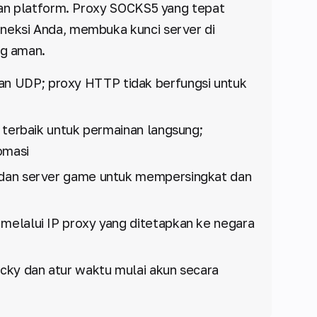
gan platform. Proxy SOCKS5 yang tepat
eksi Anda, membuka kunci server di
ng aman.
n UDP; proxy HTTP tidak berfungsi untuk
g terbaik untuk permainan langsung;
omasi
a dan server game untuk mempersingkat dan
melalui IP proxy yang ditetapkan ke negara
icky dan atur waktu mulai akun secara