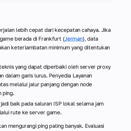
rjalan lebih cepat dari kecepatan cahaya. Jika
game berada di Frankfurt (
Jerman
), data
takan keterlambatan minimum yang ditentukan
teknis yang dapat diperbaiki oleh server proxy
lan dalam garis lurus. Penyedia Layanan
ntas melalui jalur panjang dengan node
 ping.
jadi baik pada saluran ISP lokal selama jam
alui rute ke server game.
akan mengurangi ping paling banyak. Evaluasi