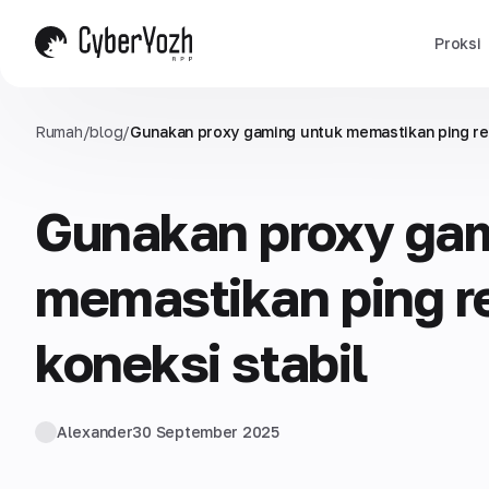
Proksi
Rumah
/
blog
/
Gunakan proxy gaming untuk memastikan ping ren
Gunakan proxy gam
memastikan ping r
koneksi stabil
Alexander
30 September 2025