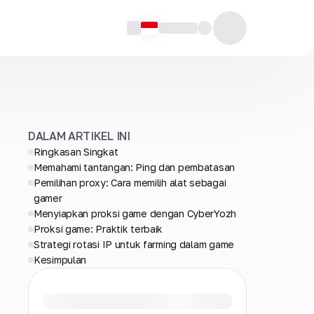
DALAM ARTIKEL INI
Ringkasan Singkat
Memahami tantangan: Ping dan pembatasan
Pemilihan proxy: Cara memilih alat sebagai
gamer
Menyiapkan proksi game dengan CyberYozh
Proksi game: Praktik terbaik
Strategi rotasi IP untuk farming dalam game
Kesimpulan