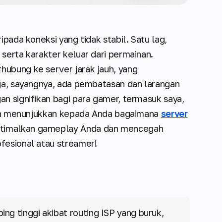
ipada koneksi yang tidak stabil. Satu lag,
serta karakter keluar dari permainan.
ubung ke server jarak jauh, yang
iga, sayangnya, ada pembatasan dan larangan
n signifikan bagi para gamer, termasuk saya,
akan menunjukkan kepada Anda bagaimana
server
ptimalkan gameplay Anda dan mencegah
fesional atau streamer!
ng tinggi akibat routing ISP yang buruk,