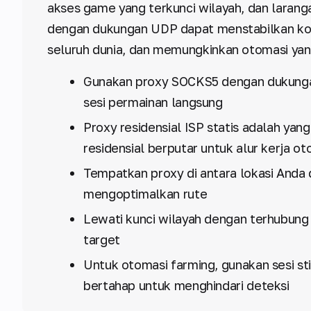
akses game yang terkunci wilayah, dan laran
dengan dukungan UDP dapat menstabilkan kon
seluruh dunia, dan memungkinkan otomasi ya
Gunakan proxy SOCKS5 dengan dukunga
sesi permainan langsung
Proxy residensial ISP statis adalah yan
residensial berputar untuk alur kerja ot
Tempatkan proxy di antara lokasi And
mengoptimalkan rute
Lewati kunci wilayah dengan terhubung 
target
Untuk otomasi farming, gunakan sesi st
bertahap untuk menghindari deteksi