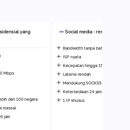
esidensial yang
Social media
- residensial prib
Bandwidth tanpa batas
m
ISP nyata
Kecepatan hingga 150 Mbps
10 Mbps
Latensi rendah
Mendukung SOCKS5 dengan UDP
Ketersediaan 24 jam
lebih dari 100 negara
1 IP khusus
l massal
 6 jam