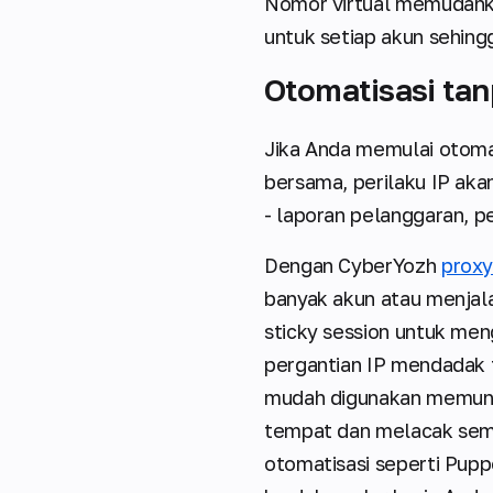
Nomor virtual memudahkan
untuk setiap akun sehing
Otomatisasi ta
Jika Anda memulai otoma
bersama, perilaku IP akan
- laporan pelanggaran, p
Dengan CyberYozh
proxy
banyak akun atau menjal
sticky session untuk men
pergantian IP mendadak 
mudah digunakan memung
tempat dan melacak semu
otomatisasi seperti Pup