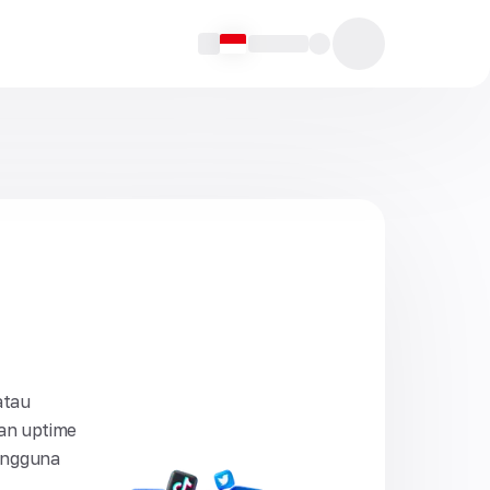
atau
dan uptime
pengguna