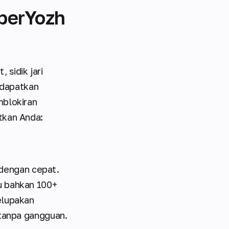
berYozh
sidik jari
endapatkan
mblokiran
tkan Anda:
dengan cepat.
u bahkan 100+
elupakan
 tanpa gangguan.