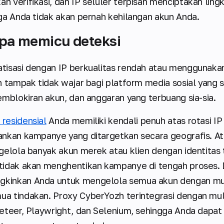
 verifikasi, dan IP seluler terpisah menciptakan lin
ga Anda tidak akan pernah kehilangan akun Anda.
npa memicu deteksi
tisasi dengan IP berkualitas rendah atau menggunaka
 tampak tidak wajar bagi platform media sosial yang se
emblokiran akun, dan anggaran yang terbuang sia-sia.
 residensial
Anda memiliki kendali penuh atas rotasi 
ankan kampanye yang ditargetkan secara geografis. At
gelola banyak akun merek atau klien dengan identitas 
tidak akan menghentikan kampanye di tengah proses.
kinkan Anda untuk mengelola semua akun dengan mud
a tindakan. Proxy CyberYozh terintegrasi dengan mul
peteer, Playwright, dan Selenium, sehingga Anda dap