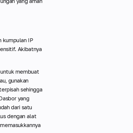
gkungan yang aman
n kumpulan IP
nsitif. Akibatnya
IP untuk membuat
au, gunakan
terpisah sehingga
 Dasbor yang
ah dari satu
us dengan alat
at memasukkannya