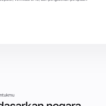
untukmu
rdasarkan negara