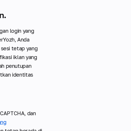
n.
gan login yang
erYozh, Anda
 sesi tetap yang
ikasi iklan yang
gah penutupan
tkan identitas
, CAPTCHA, dan
ang
an tetap berada di