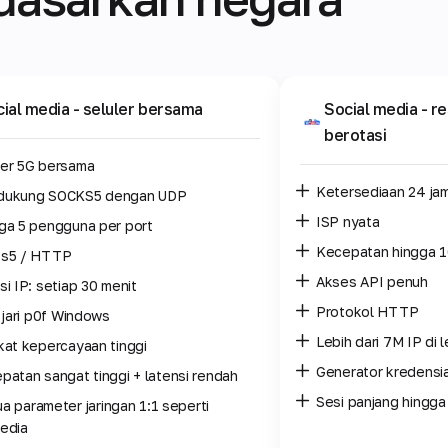
ial media
- seluler bersama
Social media
- r
berotasi
er 5G bersama
Ketersediaan 24 ja
dukung SOCKS5 dengan UDP
ISP nyata
ga 5 pengguna per port
Kecepatan hingga 
s5 / HTTP
Akses API penuh
si IP: setiap 30 menit
Protokol HTTP
k jari p0f Windows
Lebih dari 7M IP di 
kat kepercayaan tinggi
Generator kredensia
patan sangat tinggi + latensi rendah
Sesi panjang hingga
a parameter jaringan 1:1 seperti
edia