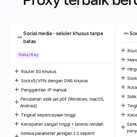
Social media
- seluler khusus tanpa
Soc
batas
Rout
Vless/Xray
Men
Hing
Router 5G khusus
Sock
Socks5/VPN dengan DNS khusus
Rota
Penggantian IP manual
Sidi
Perubahan sidik jari p0f (Windows, macOS,
Android)
Ting
Tingkat kepercayaan tinggi
Kece
Kecepatan sangat tinggi + latensi rendah
Semu
peny
Semua parameter jaringan 1:1 seperti