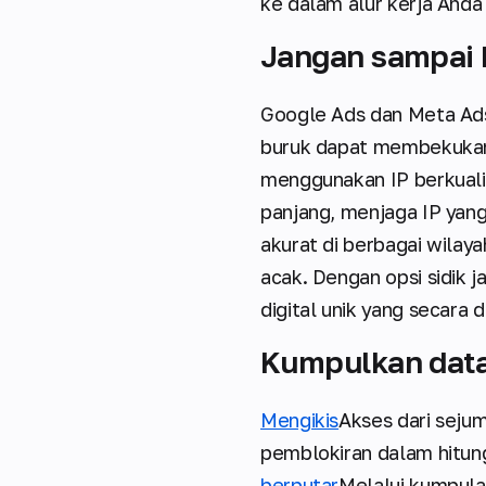
ke dalam alur kerja And
Jangan sampai k
Google Ads dan Meta Ads 
buruk dapat membekukan 
menggunakan IP berkualit
panjang, menjaga IP yang 
akurat di berbagai wila
acak. Dengan opsi sidik 
digital unik yang secara
Kumpulkan data 
Mengikis
Akses dari seju
pemblokiran dalam hitu
berputar
Melalui kumpulan