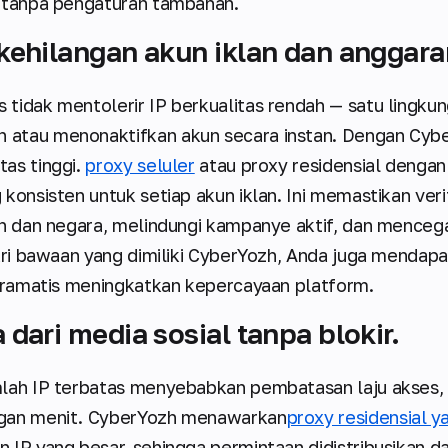
a tanpa pengaturan tambahan.
ehilangan akun iklan dan anggara
tidak mentolerir IP berkualitas rendah — satu lingkun
atau menonaktifkan akun secara instan. Dengan Cyb
as tinggi.
proxy seluler
atau proxy residensial dengan
konsisten untuk setiap akun iklan. Ini memastikan verif
yah dan negara, melindungi kampanye aktif, dan mence
jari bawaan yang dimiliki CyberYozh, Anda juga mendapa
 dramatis meningkatkan kepercayaan platform.
dari media sosial tanpa blokir.
mlah IP terbatas menyebabkan pembatasan laju akses
ngan menit. CyberYozh menawarkan
proxy residensial y
 IP yang besar, sehingga permintaan didistribusikan d