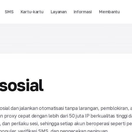
SMS
Kartu-kartu
Layanan
Informasi
Membantu
sosial
osial dan jalankan otomatisasi tanpa larangan, pemblokiran, 
oxy cepat dengan lebih dari 50 juta IP berkualitas tinggi 
i, dan perilaku sesi, sehingga setiap akun beroperasi seperti 
 populer, verifikasi SMS, dan pengecekan penipuan.