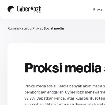
Proksi
Rumah
/
Katalog Proksi
/
Social media
Proksi media 
Proksi media sosial Kelola banyak akun media s
pemborosan anggaran. CyberYozh menawarkan pr
99,9%. Dapatkan kendali atas kualitas IP, rotas
sungguhan. Nikmati integrasi dengan alat-alat