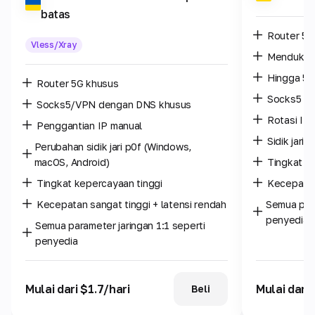
batas
Router 5G
Vless/Xray
Mendukun
Hingga 5 
Router 5G khusus
Socks5 /
Socks5/VPN dengan DNS khusus
Rotasi IP:
Penggantian IP manual
Sidik jari
Perubahan sidik jari p0f (Windows,
macOS, Android)
Tingkat k
Tingkat kepercayaan tinggi
Kecepatan 
Kecepatan sangat tinggi + latensi rendah
Semua para
penyedia
Semua parameter jaringan 1:1 seperti
penyedia
Mulai dari $1.7/hari
Mulai dari 
Beli