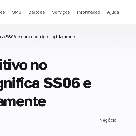
ies
SMS
Cartões
Serviços
Informação
Ajuda
fica SS06 e como corrigir rapidamente
itivo no
gnifica SS06 e
damente
Negócio