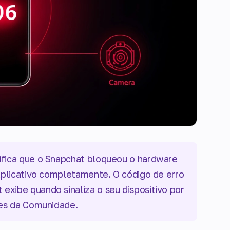
ifica que o Snapchat bloqueou o hardware
 aplicativo completamente. O código de erro
xibe quando sinaliza o seu dispositivo por
izes da Comunidade.